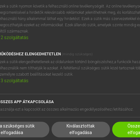
próbaverziójának elindítás
zek a sütik nyomon követik a felhasználó online tevékenységét. Az online tevékeny
BELÉPÉS
regisztrálok és
belépek
.
egismerésével a hirdetők relevánsabb reklámokat jeleníthetnek meg, és korlátozhat
elhasználó hány alkalommal láthat egy hirdetést. Ezek a sütik más szervezetekkel és
egoszthatják ezeket az információkat. Ezek állandó sütik, amelyek szinte mindig 
REGISZTRÁCIÓ
éltől származnak.
2
szolgáltatás
ŰKÖDÉSHEZ ELENGEDHETETLEN
(mindig szükséges)
zek a sütik elengedhetetlenek az oldalunkon történő böngészéshez,a funkciók hasz
elhasználók nem tilthatják le azokat. A feltétlenül szükséges sütik közé tartoznak t
zemélyre szabott beállításokat kezelő sütik.
3
szolgáltatás
SSZES APP ÁTKAPCSOLÁSA
HASZNÁLÓKNAK
SÚGÓ
asználja ezt a kapcsolót az összes alkalmazás engedélyezéséhez/letiltásához.
K
RÓLUNK
NTÉZMÉNYEKNEK
ELÉRHETŐSÉG
a szükséges sütik
Kiválasztottak
Összes
MEGOLDÁSOK
SÜTI BEÁLLÍTÁSOK
elfogadása
elfogadása
elfog