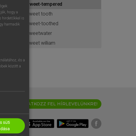
sweet-tempered
ához
ségek
ják, hogy a
sweet tooth
 hirdetőkkel is
sweet-toothed
egy harmadik
sweetwater
sweet william
nálatához, és a
öbbek között a
IRATKOZZ FEL HÍRLEVELÜNKRE!
 süti
adása