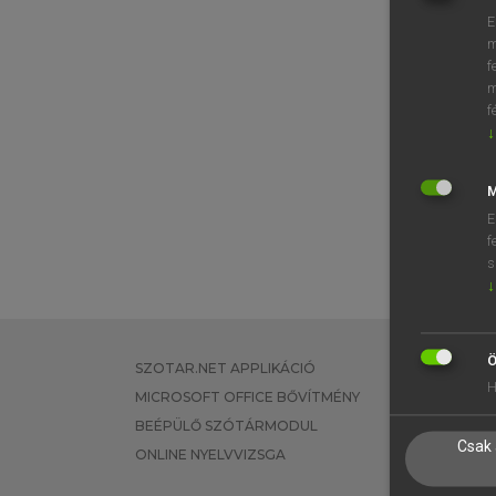
E
m
f
m
f
↓
M
E
f
s
↓
Ö
SZOTAR.NET APPLIKÁCIÓ
EGYÉNI FEL
H
MICROSOFT OFFICE BŐVÍTMÉNY
TANULÓKNA
BEÉPÜLŐ SZÓTÁRMODUL
OKTATÁSI I
Csak 
ONLINE NYELVVIZSGA
VÁLLALATI 