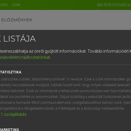
ÉGEK
GYIK
BELÉPÉS EDUID-V
ELŐZMÉNYEK
 LISTÁJA
és testreszabhatja az önről gyűjtött információkat.
További információért k
HU
DE
CN
FR
ES
IT
NL
RU
GR
adatvédelmi tájékoztatónkat
.
 A. PÉTER, VARGA GYÖRGY
1
2
3
4
5
6
7
8
9
ol−magyar egyetemes nagyszótár
TATISZTIKA
q
w
e
r
t
z
u
i
 statisztikai sütiket „teljesítménysütiknek” is nevezik. Ezek a sütik információkat gy
ebhely használatának módjáról, többek között arról, hogy milyen oldalakat keresett 
a
s
d
f
g
h
j
k
l
é
inkekre kattintott. Ezek az információk a felhasználó azonosítására nem használható
datok összesítettek és anonimizáltak. Céljuk kizárólag a weboldal funkcióinak javít
í
y
x
c
v
b
n
m
,
.
artoznak a harmadik féltől származó elemzési szolgáltatásokhoz tartozó sütik; ilye
zolgáltatások a látogatóelemzések, a hőtérképek és a közösségi médiaanalitika.
VAN ELŐFIZETÉSED?
NINCS ELŐFIZETÉSED
1
szolgáltatás
előfizetésem a teljes szócikk
Nincs regisztrációm és előfiz
megtekintéséhez.
A szótár 2 órás, díjmente
MARKETING