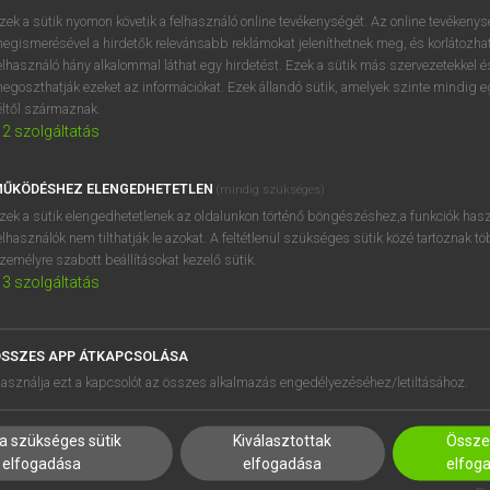
próbaverziójának elindítás
zek a sütik nyomon követik a felhasználó online tevékenységét. Az online tevékeny
BELÉPÉS
regisztrálok és
belépek
.
egismerésével a hirdetők relevánsabb reklámokat jeleníthetnek meg, és korlátozhat
elhasználó hány alkalommal láthat egy hirdetést. Ezek a sütik más szervezetekkel és
egoszthatják ezeket az információkat. Ezek állandó sütik, amelyek szinte mindig 
REGISZTRÁCIÓ
éltől származnak.
2
szolgáltatás
ŰKÖDÉSHEZ ELENGEDHETETLEN
(mindig szükséges)
zek a sütik elengedhetetlenek az oldalunkon történő böngészéshez,a funkciók hasz
elhasználók nem tilthatják le azokat. A feltétlenül szükséges sütik közé tartoznak t
zemélyre szabott beállításokat kezelő sütik.
3
szolgáltatás
SSZES APP ÁTKAPCSOLÁSA
HASZNÁLÓKNAK
SÚGÓ
asználja ezt a kapcsolót az összes alkalmazás engedélyezéséhez/letiltásához.
K
RÓLUNK
NTÉZMÉNYEKNEK
ELÉRHETŐSÉG
a szükséges sütik
Kiválasztottak
Összes
MEGOLDÁSOK
SÜTI BEÁLLÍTÁSOK
elfogadása
elfogadása
elfog