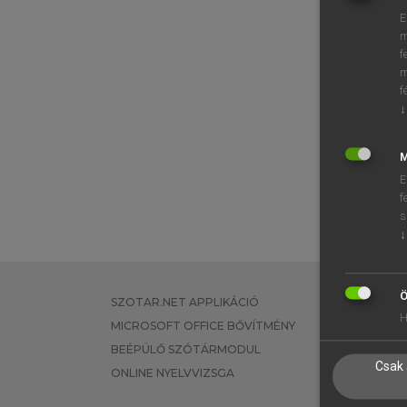
E
m
f
m
f
↓
M
E
f
s
↓
Ö
SZOTAR.NET APPLIKÁCIÓ
EGYÉNI FEL
H
MICROSOFT OFFICE BŐVÍTMÉNY
TANULÓKNA
BEÉPÜLŐ SZÓTÁRMODUL
OKTATÁSI I
Csak 
ONLINE NYELVVIZSGA
VÁLLALATI 