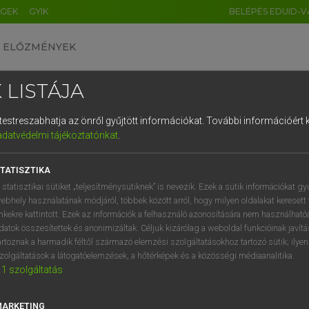
ÉGEK
GYIK
BELÉPÉS EDUID-V
ELŐZMÉNYEK
 LISTÁJA
és testreszabhatja az önről gyűjtött információkat.
További információért k
HU
DE
CN
FR
ES
IT
NL
RU
GR
adatvédelmi tájékoztatónkat
.
 A. PÉTER, VARGA GYÖRGY
1
2
3
4
5
6
7
8
9
ol−magyar egyetemes nagyszótár
TATISZTIKA
q
w
e
r
t
z
u
i
 statisztikai sütiket „teljesítménysütiknek” is nevezik. Ezek a sütik információkat gy
ebhely használatának módjáról, többek között arról, hogy milyen oldalakat keresett 
a
s
d
f
g
h
j
k
l
é
inkekre kattintott. Ezek az információk a felhasználó azonosítására nem használható
datok összesítettek és anonimizáltak. Céljuk kizárólag a weboldal funkcióinak javít
í
y
x
c
v
b
n
m
,
.
artoznak a harmadik féltől származó elemzési szolgáltatásokhoz tartozó sütik; ilye
zolgáltatások a látogatóelemzések, a hőtérképek és a közösségi médiaanalitika.
VAN ELŐFIZETÉSED?
NINCS ELŐFIZETÉSED
1
szolgáltatás
előfizetésem a teljes szócikk
Nincs regisztrációm és előfiz
megtekintéséhez.
A szótár 2 órás, díjmente
MARKETING