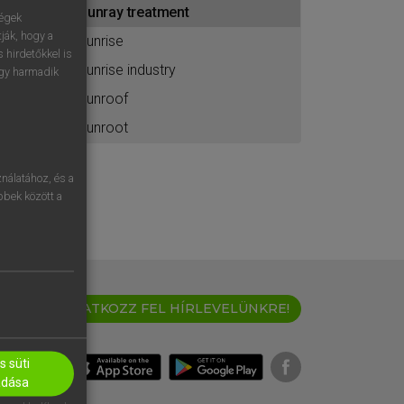
sunray treatment
ához
ségek
ják, hogy a
sunrise
 hirdetőkkel is
sunrise industry
egy harmadik
sunroof
sunroot
nálatához, és a
öbbek között a
IRATKOZZ FEL HÍRLEVELÜNKRE!
 süti
adása