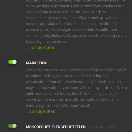
módjáról, többek között arról, hogy milyen oldalakat keresett fel
és milyen linkekre kattintott. Ezek az információk a felhasználó
VAN ELŐFIZETÉSED?
azonosítására nem használhatóak, mivel az adatok
összesítettek és anonimizáltak. Céljuk kizárólag a weboldal
Van előfizetésem a teljes szócikk megtekintéséhez.
funkcióinak javítása. Ezek közé tartoznak a harmadik féltől
származó elemzési szolgáltatásokhoz tartozó sütik; ilyen
BELÉPÉS
elemzési szolgáltatások a látogatóelemzések, a hőtérképek és a
közösségi médiaanalitika.
↓
1
szolgáltatás
MARKETING
Ezek a sütik nyomon követik a felhasználó online tevékenységét.
Az online tevékenységek megismerésével a hirdetők
NINCS ELŐFIZETÉSED?
relevánsabb reklámokat jeleníthetnek meg, és korlátozhatják,
Nincs regisztrációm és előfizetésem. A szótár 2 órás,
hogy a felhasználó hány alkalommal láthat egy hirdetést. Ezek a
díjmentes próbaverziójának elindításához regisztrálok és
sütik más szervezetekkel és hirdetőkkel is megoszthatják
belépek
.
ezeket az információkat. Ezek állandó sütik, amelyek szinte
mindig egy harmadik féltől származnak.
↓
2
szolgáltatás
REGISZTRÁCIÓ
MŰKÖDÉSHEZ ELENGEDHETETLEN
(mindig szükséges)