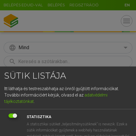
BELÉPÉS EDUID-VAL
BELÉPÉS
REGISZTRÁCIÓ
EN
menu
language
Mind
search
SÜTIK LISTÁJA
GR
KERESÉS
5
6
7
8
9
ö
ü
ó
Itt láthatja és testreszabhatja az önről gyűjtött információkat.
További információért kérjük, olvasd el az
adatvédelmi
r
t
z
u
i
o
p
ő
ú
LÁZÁR A. PÉTER, VARGA GYÖRGY
tájékoztatónkat
.
Angol−magyar egyetemes nagyszótár
g
h
j
k
l
é
á
ű
Ω
STATISZTIKA
v
b
n
m
,
.
-
AltGr
A statisztikai sütiket „teljesítménysütiknek” is nevezik. Ezek a
sütik információkat gyűjtenek a webhely használatának