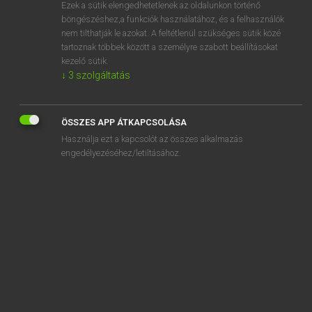
Ezek a sütik elengedhetetlenek az oldalunkon történő
böngészéshez,a funkciók használatához, és a felhasználók
nem tilthatják le azokat. A feltétlenül szükséges sütik közé
Lázár A. Péter, Varga György
tartoznak többek között a személyre szabott beállításokat
ANGOL−MAGYAR EGYETEMES NAGYSZÓTÁR
kezelő sütik.
↓
3
szolgáltatás
Kapcsolódó anyagok
sugar refinery
ÖSSZES APP ÁTKAPCSOLÁSA
sugar spoon
Használja ezt a kapcsolót az összes alkalmazás
sugar tongs
engedélyezéséhez/letiltásához.
sugar tube
sugary
suggest
suggestibility
suggestible
suggestion