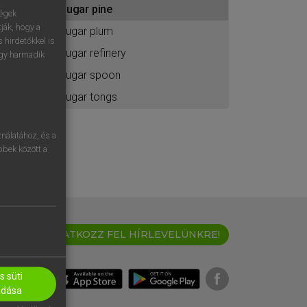
sugar pine
ához
ségek
ják, hogy a
sugar plum
 hirdetőkkel is
sugar refinery
egy harmadik
sugar spoon
sugar tongs
nálatához, és a
öbbek között a
IRATKOZZ FEL HÍRLEVELÜNKRE!
 süti
adása