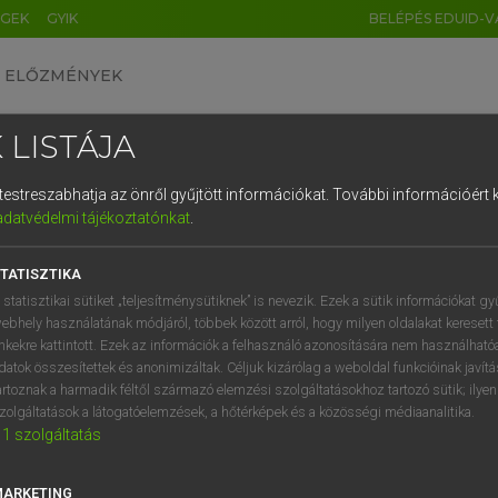
ÉGEK
GYIK
BELÉPÉS EDUID-V
ELŐZMÉNYEK
 LISTÁJA
és testreszabhatja az önről gyűjtött információkat.
További információért k
HU
DE
CN
FR
ES
IT
NL
RU
GR
adatvédelmi tájékoztatónkat
.
 A. PÉTER, VARGA GYÖRGY
1
2
3
4
5
6
7
8
9
ol−magyar egyetemes nagyszótár
TATISZTIKA
q
w
e
r
t
z
u
i
 statisztikai sütiket „teljesítménysütiknek” is nevezik. Ezek a sütik információkat gy
ebhely használatának módjáról, többek között arról, hogy milyen oldalakat keresett 
a
s
d
f
g
h
j
k
l
é
inkekre kattintott. Ezek az információk a felhasználó azonosítására nem használható
datok összesítettek és anonimizáltak. Céljuk kizárólag a weboldal funkcióinak javít
í
y
x
c
v
b
n
m
,
.
artoznak a harmadik féltől származó elemzési szolgáltatásokhoz tartozó sütik; ilye
zolgáltatások a látogatóelemzések, a hőtérképek és a közösségi médiaanalitika.
VAN ELŐFIZETÉSED?
NINCS ELŐFIZETÉSED
1
szolgáltatás
előfizetésem a teljes szócikk
Nincs regisztrációm és előfiz
megtekintéséhez.
A szótár 2 órás, díjmente
MARKETING