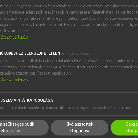
próbaverziójának elindítás
zek a sütik nyomon követik a felhasználó online tevékenységét. Az online tevékeny
BELÉPÉS
regisztrálok és
belépek
.
egismerésével a hirdetők relevánsabb reklámokat jeleníthetnek meg, és korlátozhat
elhasználó hány alkalommal láthat egy hirdetést. Ezek a sütik más szervezetekkel és
egoszthatják ezeket az információkat. Ezek állandó sütik, amelyek szinte mindig 
REGISZTRÁCIÓ
éltől származnak.
2
szolgáltatás
ŰKÖDÉSHEZ ELENGEDHETETLEN
(mindig szükséges)
zek a sütik elengedhetetlenek az oldalunkon történő böngészéshez,a funkciók hasz
elhasználók nem tilthatják le azokat. A feltétlenül szükséges sütik közé tartoznak t
zemélyre szabott beállításokat kezelő sütik.
3
szolgáltatás
SSZES APP ÁTKAPCSOLÁSA
HASZNÁLÓKNAK
SÚGÓ
asználja ezt a kapcsolót az összes alkalmazás engedélyezéséhez/letiltásához.
K
RÓLUNK
NTÉZMÉNYEKNEK
ELÉRHETŐSÉG
a szükséges sütik
Kiválasztottak
Összes
MEGOLDÁSOK
SÜTI BEÁLLÍTÁSOK
elfogadása
elfogadása
elfog