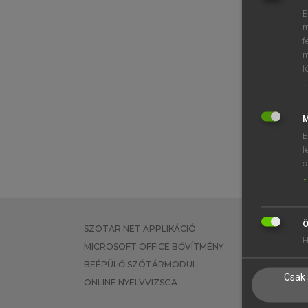
E
m
f
m
f
↓
M
E
f
s
↓
Ö
SZOTAR.NET APPLIKÁCIÓ
EGYÉNI FEL
H
MICROSOFT OFFICE BŐVÍTMÉNY
TANULÓKNA
BEÉPÜLŐ SZÓTÁRMODUL
OKTATÁSI I
Csak 
ONLINE NYELVVIZSGA
VÁLLALATI 