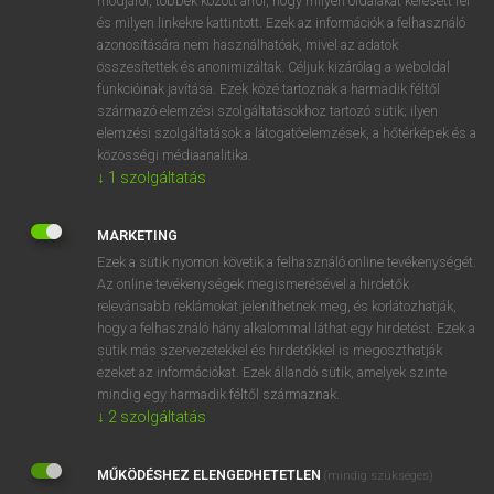
módjáról, többek között arról, hogy milyen oldalakat keresett fel
és milyen linkekre kattintott. Ezek az információk a felhasználó
VAN ELŐFIZETÉSED?
azonosítására nem használhatóak, mivel az adatok
összesítettek és anonimizáltak. Céljuk kizárólag a weboldal
Van előfizetésem a teljes szócikk megtekintéséhez.
funkcióinak javítása. Ezek közé tartoznak a harmadik féltől
származó elemzési szolgáltatásokhoz tartozó sütik; ilyen
BELÉPÉS
elemzési szolgáltatások a látogatóelemzések, a hőtérképek és a
közösségi médiaanalitika.
↓
1
szolgáltatás
MARKETING
Ezek a sütik nyomon követik a felhasználó online tevékenységét.
Az online tevékenységek megismerésével a hirdetők
NINCS ELŐFIZETÉSED?
relevánsabb reklámokat jeleníthetnek meg, és korlátozhatják,
Nincs regisztrációm és előfizetésem. A szótár 2 órás,
hogy a felhasználó hány alkalommal láthat egy hirdetést. Ezek a
díjmentes próbaverziójának elindításához regisztrálok és
sütik más szervezetekkel és hirdetőkkel is megoszthatják
belépek
.
ezeket az információkat. Ezek állandó sütik, amelyek szinte
mindig egy harmadik féltől származnak.
↓
2
szolgáltatás
REGISZTRÁCIÓ
MŰKÖDÉSHEZ ELENGEDHETETLEN
(mindig szükséges)