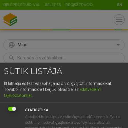
BELÉPÉS EDUID-VAL
BELÉPÉS
REGISZTRÁCIÓ
EN
menu
language
Mind
search
SÜTIK LISTÁJA
GR
KERESÉS
5
6
7
8
9
ö
ü
ó
Itt láthatja és testreszabhatja az önről gyűjtött információkat.
További információért kérjük, olvasd el az
adatvédelmi
r
t
z
u
i
o
p
ő
ú
LÁZÁR A. PÉTER, VARGA GYÖRGY
tájékoztatónkat
.
Angol−magyar egyetemes nagyszótár
g
h
j
k
l
é
á
ű
Ω
STATISZTIKA
v
b
n
m
,
.
-
AltGr
A statisztikai sütiket „teljesítménysütiknek” is nevezik. Ezek a
sütik információkat gyűjtenek a webhely használatának