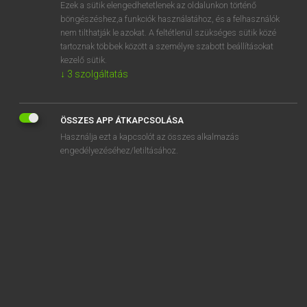
Ezek a sütik elengedhetetlenek az oldalunkon történő
böngészéshez,a funkciók használatához, és a felhasználók
nem tilthatják le azokat. A feltétlenül szükséges sütik közé
Lázár A. Péter, Varga György
tartoznak többek között a személyre szabott beállításokat
ANGOL−MAGYAR EGYETEMES NAGYSZÓTÁR
kezelő sütik.
↓
3
szolgáltatás
Kapcsolódó anyagok
sugar cube
ÖSSZES APP ÁTKAPCSOLÁSA
sugar daddy
Használja ezt a kapcsolót az összes alkalmazás
sugar dating
engedélyezéséhez/letiltásához.
sugared
sugared almond
sugar-free
sugar glider
sugaring
sugarless