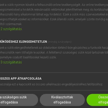
próbaverziójának elindítás
zek a sütik nyomon követik a felhasználó online tevékenységét. Az online tevékeny
BELÉPÉS
regisztrálok és
belépek
.
egismerésével a hirdetők relevánsabb reklámokat jeleníthetnek meg, és korlátozhat
elhasználó hány alkalommal láthat egy hirdetést. Ezek a sütik más szervezetekkel és
egoszthatják ezeket az információkat. Ezek állandó sütik, amelyek szinte mindig 
REGISZTRÁCIÓ
éltől származnak.
2
szolgáltatás
ŰKÖDÉSHEZ ELENGEDHETETLEN
(mindig szükséges)
zek a sütik elengedhetetlenek az oldalunkon történő böngészéshez,a funkciók hasz
elhasználók nem tilthatják le azokat. A feltétlenül szükséges sütik közé tartoznak t
zemélyre szabott beállításokat kezelő sütik.
3
szolgáltatás
SSZES APP ÁTKAPCSOLÁSA
HASZNÁLÓKNAK
SÚGÓ
asználja ezt a kapcsolót az összes alkalmazás engedélyezéséhez/letiltásához.
K
RÓLUNK
NTÉZMÉNYEKNEK
ELÉRHETŐSÉG
a szükséges sütik
Kiválasztottak
Összes
MEGOLDÁSOK
SÜTI BEÁLLÍTÁSOK
elfogadása
elfogadása
elfog