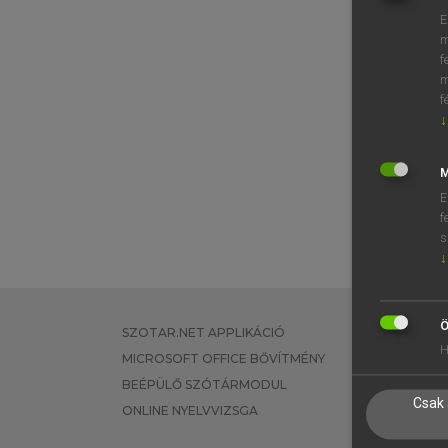
E
m
f
m
f
↓
M
E
f
s
↓
Ö
SZOTAR.NET APPLIKÁCIÓ
EGYÉNI FEL
H
MICROSOFT OFFICE BŐVÍTMÉNY
TANULÓKNA
BEÉPÜLŐ SZÓTÁRMODUL
OKTATÁSI I
Csak 
ONLINE NYELVVIZSGA
VÁLLALATI 