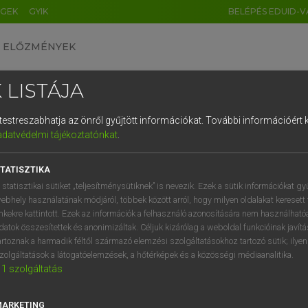
ÉGEK
GYIK
BELÉPÉS EDUID-V
ELŐZMÉNYEK
 LISTÁJA
és testreszabhatja az önről gyűjtött információkat.
További információért k
HU
DE
CN
FR
ES
IT
NL
RU
GR
adatvédelmi tájékoztatónkat
.
 A. PÉTER, VARGA GYÖRGY
1
2
3
4
5
6
7
8
9
ol−magyar egyetemes nagyszótár
TATISZTIKA
q
w
e
r
t
z
u
i
 statisztikai sütiket „teljesítménysütiknek” is nevezik. Ezek a sütik információkat gy
ebhely használatának módjáról, többek között arról, hogy milyen oldalakat keresett 
a
s
d
f
g
h
j
k
l
é
inkekre kattintott. Ezek az információk a felhasználó azonosítására nem használható
datok összesítettek és anonimizáltak. Céljuk kizárólag a weboldal funkcióinak javít
í
y
x
c
v
b
n
m
,
.
artoznak a harmadik féltől származó elemzési szolgáltatásokhoz tartozó sütik; ilye
zolgáltatások a látogatóelemzések, a hőtérképek és a közösségi médiaanalitika.
VAN ELŐFIZETÉSED?
NINCS ELŐFIZETÉSED
1
szolgáltatás
előfizetésem a teljes szócikk
Nincs regisztrációm és előfiz
megtekintéséhez.
A szótár 2 órás, díjmente
MARKETING