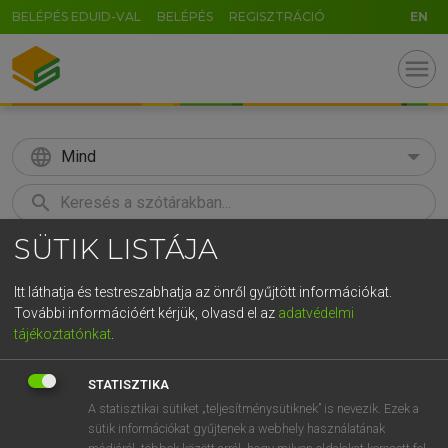
BELÉPÉS EDUID-VAL
BELÉPÉS
REGISZTRÁCIÓ
EN
menu
language
Mind
search
SÜTIK LISTÁJA
GR
KERESÉS
5
6
7
8
9
ö
ü
ó
Itt láthatja és testreszabhatja az önről gyűjtött információkat.
További információért kérjük, olvasd el az
adatvédelmi
r
t
z
u
i
o
p
ő
ú
LÁZÁR A. PÉTER, VARGA GYÖRGY
tájékoztatónkat
.
Angol−magyar egyetemes nagyszótár
g
h
j
k
l
é
á
ű
Ω
STATISZTIKA
v
b
n
m
,
.
-
AltGr
A statisztikai sütiket „teljesítménysütiknek” is nevezik. Ezek a
sütik információkat gyűjtenek a webhely használatának