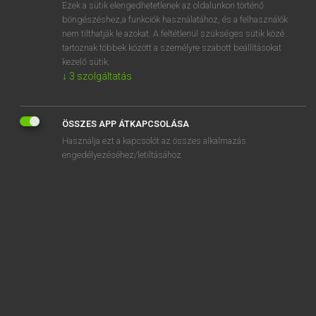
Ezek a sütik elengedhetetlenek az oldalunkon történő
böngészéshez,a funkciók használatához, és a felhasználók
nem tilthatják le azokat. A feltétlenül szükséges sütik közé
Lázár A. Péter, Varga György
tartoznak többek között a személyre szabott beállításokat
ANGOL−MAGYAR EGYETEMES NAGYSZÓTÁR
kezelő sütik.
↓
3
szolgáltatás
Kapcsolódó anyagok
streaky bacon
ÖSSZES APP ÁTKAPCSOLÁSA
stream
Használja ezt a kapcsolót az összes alkalmazás
STREAM
engedélyezéséhez/letiltásához.
streamer
streaming
streaming media
streaming provider
streaming service
stream input