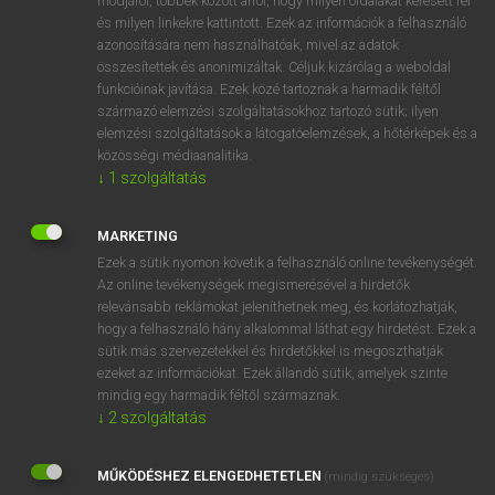
módjáról, többek között arról, hogy milyen oldalakat keresett fel
és milyen linkekre kattintott. Ezek az információk a felhasználó
VAN ELŐFIZETÉSED?
azonosítására nem használhatóak, mivel az adatok
összesítettek és anonimizáltak. Céljuk kizárólag a weboldal
Van előfizetésem a teljes szócikk megtekintéséhez.
funkcióinak javítása. Ezek közé tartoznak a harmadik féltől
származó elemzési szolgáltatásokhoz tartozó sütik; ilyen
BELÉPÉS
elemzési szolgáltatások a látogatóelemzések, a hőtérképek és a
közösségi médiaanalitika.
↓
1
szolgáltatás
MARKETING
Ezek a sütik nyomon követik a felhasználó online tevékenységét.
Az online tevékenységek megismerésével a hirdetők
NINCS ELŐFIZETÉSED?
relevánsabb reklámokat jeleníthetnek meg, és korlátozhatják,
Nincs regisztrációm és előfizetésem. A szótár 2 órás,
hogy a felhasználó hány alkalommal láthat egy hirdetést. Ezek a
díjmentes próbaverziójának elindításához regisztrálok és
sütik más szervezetekkel és hirdetőkkel is megoszthatják
belépek
.
ezeket az információkat. Ezek állandó sütik, amelyek szinte
mindig egy harmadik féltől származnak.
↓
2
szolgáltatás
REGISZTRÁCIÓ
MŰKÖDÉSHEZ ELENGEDHETETLEN
(mindig szükséges)