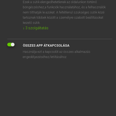
Ezek a sütik elengedhetetlenek az oldalunkon történő
böngészéshez,a funkciók használatához, és a felhasználók
nem tilthatják le azokat. A feltétlenül szükséges sütik közé
Lázár A. Péter, Varga György
tartoznak többek között a személyre szabott beállításokat
ANGOL−MAGYAR EGYETEMES NAGYSZÓTÁR
kezelő sütik.
↓
3
szolgáltatás
Kapcsolódó anyagok
stevedore
ÖSSZES APP ÁTKAPCSOLÁSA
stevedore knot
Használja ezt a kapcsolót az összes alkalmazás
Steven
engedélyezéséhez/letiltásához.
stevia
stew
Stew
steward
stewardess
stewardship