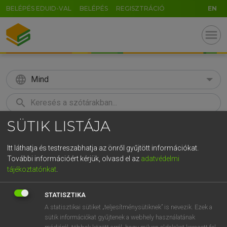
BELÉPÉS EDUID-VAL
BELÉPÉS
REGISZTRÁCIÓ
EN
menu
language
Mind
search
SÜTIK LISTÁJA
GR
KERESÉS
5
6
7
8
9
ö
ü
ó
Itt láthatja és testreszabhatja az önről gyűjtött információkat.
További információért kérjük, olvasd el az
adatvédelmi
r
t
z
u
i
o
p
ő
ú
LÁZÁR A. PÉTER, VARGA GYÖRGY
tájékoztatónkat
.
Angol−magyar egyetemes nagyszótár
g
h
j
k
l
é
á
ű
Ω
STATISZTIKA
v
b
n
m
,
.
-
AltGr
A statisztikai sütiket „teljesítménysütiknek” is nevezik. Ezek a
sütik információkat gyűjtenek a webhely használatának