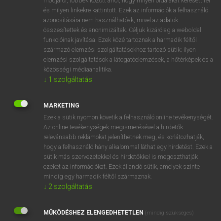
módjáról, többek között arról, hogy milyen oldalakat keresett fel
és milyen linkekre kattintott. Ezek az információk a felhasználó
VAN ELŐFIZETÉSED?
azonosítására nem használhatóak, mivel az adatok
összesítettek és anonimizáltak. Céljuk kizárólag a weboldal
Van előfizetésem a teljes szócikk megtekintéséhez.
funkcióinak javítása. Ezek közé tartoznak a harmadik féltől
származó elemzési szolgáltatásokhoz tartozó sütik; ilyen
BELÉPÉS
elemzési szolgáltatások a látogatóelemzések, a hőtérképek és a
közösségi médiaanalitika.
↓
1
szolgáltatás
MARKETING
Ezek a sütik nyomon követik a felhasználó online tevékenységét.
Az online tevékenységek megismerésével a hirdetők
NINCS ELŐFIZETÉSED?
relevánsabb reklámokat jeleníthetnek meg, és korlátozhatják,
Nincs regisztrációm és előfizetésem. A szótár 2 órás,
hogy a felhasználó hány alkalommal láthat egy hirdetést. Ezek a
díjmentes próbaverziójának elindításához regisztrálok és
sütik más szervezetekkel és hirdetőkkel is megoszthatják
belépek
.
ezeket az információkat. Ezek állandó sütik, amelyek szinte
mindig egy harmadik féltől származnak.
↓
2
szolgáltatás
REGISZTRÁCIÓ
MŰKÖDÉSHEZ ELENGEDHETETLEN
(mindig szükséges)