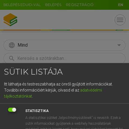
BELÉPÉS EDUID-VAL
BELÉPÉS
REGISZTRÁCIÓ
EN
menu
language
Mind
search
SÜTIK LISTÁJA
GR
KERESÉS
5
6
7
8
9
ö
ü
ó
Itt láthatja és testreszabhatja az önről gyűjtött információkat.
További információért kérjük, olvasd el az
adatvédelmi
r
t
z
u
i
o
p
ő
ú
LÁZÁR A. PÉTER, VARGA GYÖRGY
tájékoztatónkat
.
Angol−magyar egyetemes nagyszótár
g
h
j
k
l
é
á
ű
Ω
STATISZTIKA
v
b
n
m
,
.
-
AltGr
A statisztikai sütiket „teljesítménysütiknek” is nevezik. Ezek a
sütik információkat gyűjtenek a webhely használatának