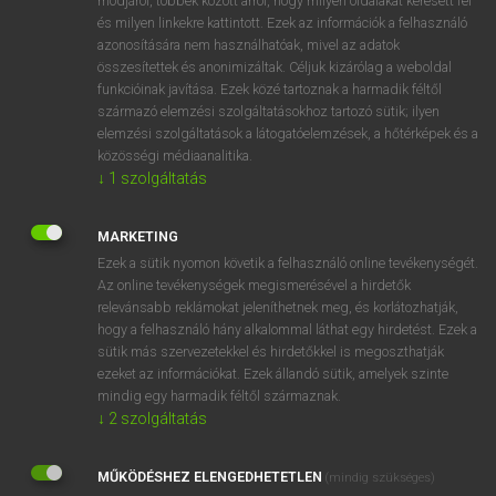
módjáról, többek között arról, hogy milyen oldalakat keresett fel
és milyen linkekre kattintott. Ezek az információk a felhasználó
VAN ELŐFIZETÉSED?
azonosítására nem használhatóak, mivel az adatok
összesítettek és anonimizáltak. Céljuk kizárólag a weboldal
Van előfizetésem a teljes szócikk megtekintéséhez.
funkcióinak javítása. Ezek közé tartoznak a harmadik féltől
származó elemzési szolgáltatásokhoz tartozó sütik; ilyen
BELÉPÉS
elemzési szolgáltatások a látogatóelemzések, a hőtérképek és a
közösségi médiaanalitika.
↓
1
szolgáltatás
MARKETING
Ezek a sütik nyomon követik a felhasználó online tevékenységét.
Az online tevékenységek megismerésével a hirdetők
NINCS ELŐFIZETÉSED?
relevánsabb reklámokat jeleníthetnek meg, és korlátozhatják,
Nincs regisztrációm és előfizetésem. A szótár 2 órás,
hogy a felhasználó hány alkalommal láthat egy hirdetést. Ezek a
díjmentes próbaverziójának elindításához regisztrálok és
sütik más szervezetekkel és hirdetőkkel is megoszthatják
belépek
.
ezeket az információkat. Ezek állandó sütik, amelyek szinte
mindig egy harmadik féltől származnak.
↓
2
szolgáltatás
REGISZTRÁCIÓ
MŰKÖDÉSHEZ ELENGEDHETETLEN
(mindig szükséges)