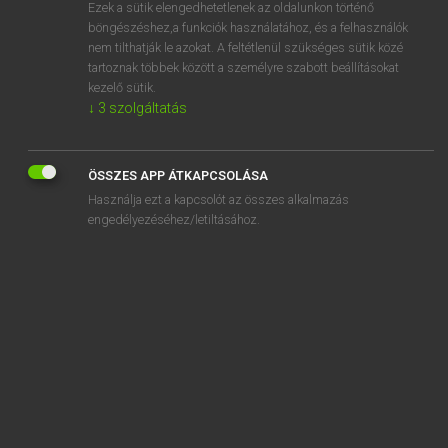
Ezek a sütik elengedhetetlenek az oldalunkon történő
böngészéshez,a funkciók használatához, és a felhasználók
nem tilthatják le azokat. A feltétlenül szükséges sütik közé
Lázár A. Péter, Varga György
tartoznak többek között a személyre szabott beállításokat
ANGOL−MAGYAR EGYETEMES NAGYSZÓTÁR
kezelő sütik.
↓
3
szolgáltatás
Kapcsolódó anyagok
step-down unit
ÖSSZES APP ÁTKAPCSOLÁSA
stepfamily
Használja ezt a kapcsolót az összes alkalmazás
stepfather
engedélyezéséhez/letiltásához.
step forward
step-free
Steph
Stephanie
Stephen
Stephenson gauge