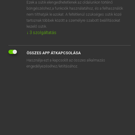
Ezek a sütik elengedhetetlenek az oldalunkon történő
böngészéshez,a funkciók használatához, és a felhasználók
nem tilthatják le azokat. A feltétlenül szükséges sütik közé
Lázár A. Péter, Varga György
tartoznak többek között a személyre szabott beállításokat
ANGOL−MAGYAR EGYETEMES NAGYSZÓTÁR
kezelő sütik.
↓
3
szolgáltatás
Kapcsolódó anyagok
stack overflow
ÖSSZES APP ÁTKAPCSOLÁSA
stack pointer
Használja ezt a kapcsolót az összes alkalmazás
stack segment
engedélyezéséhez/letiltásához.
stack size
stack up
stadium
staff
staff college
staff costs