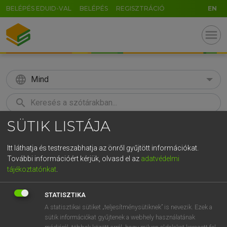
BELÉPÉS EDUID-VAL
BELÉPÉS
REGISZTRÁCIÓ
EN
menu
language
Mind
search
SÜTIK LISTÁJA
GR
KERESÉS
5
6
7
8
9
ö
ü
ó
Itt láthatja és testreszabhatja az önről gyűjtött információkat.
További információért kérjük, olvasd el az
adatvédelmi
r
t
z
u
i
o
p
ő
ú
LÁZÁR A. PÉTER, VARGA GYÖRGY
tájékoztatónkat
.
Angol−magyar egyetemes nagyszótár
g
h
j
k
l
é
á
ű
Ω
STATISZTIKA
v
b
n
m
,
.
-
AltGr
A statisztikai sütiket „teljesítménysütiknek” is nevezik. Ezek a
sütik információkat gyűjtenek a webhely használatának