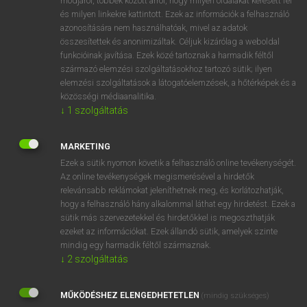
módjáról, többek között arról, hogy milyen oldalakat keresett fel
és milyen linkekre kattintott. Ezek az információk a felhasználó
VAN ELŐFIZETÉSED?
azonosítására nem használhatóak, mivel az adatok
összesítettek és anonimizáltak. Céljuk kizárólag a weboldal
Van előfizetésem a teljes szócikk megtekintéséhez.
funkcióinak javítása. Ezek közé tartoznak a harmadik féltől
származó elemzési szolgáltatásokhoz tartozó sütik; ilyen
BELÉPÉS
elemzési szolgáltatások a látogatóelemzések, a hőtérképek és a
közösségi médiaanalitika.
↓
1
szolgáltatás
MARKETING
Ezek a sütik nyomon követik a felhasználó online tevékenységét.
Az online tevékenységek megismerésével a hirdetők
NINCS ELŐFIZETÉSED?
relevánsabb reklámokat jeleníthetnek meg, és korlátozhatják,
Nincs regisztrációm és előfizetésem. A szótár 2 órás,
hogy a felhasználó hány alkalommal láthat egy hirdetést. Ezek a
díjmentes próbaverziójának elindításához regisztrálok és
sütik más szervezetekkel és hirdetőkkel is megoszthatják
belépek
.
ezeket az információkat. Ezek állandó sütik, amelyek szinte
mindig egy harmadik féltől származnak.
↓
2
szolgáltatás
REGISZTRÁCIÓ
MŰKÖDÉSHEZ ELENGEDHETETLEN
(mindig szükséges)