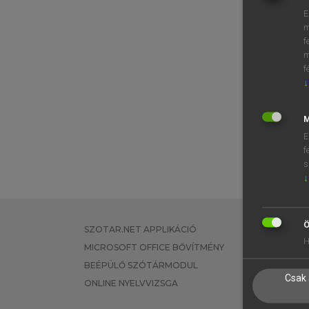
E
m
f
m
f
↓
M
E
f
s
↓
Ö
SZOTAR.NET APPLIKÁCIÓ
EGYÉNI FEL
H
MICROSOFT OFFICE BŐVÍTMÉNY
TANULÓKNA
BEÉPÜLŐ SZÓTÁRMODUL
OKTATÁSI I
Csak 
ONLINE NYELVVIZSGA
VÁLLALATI 