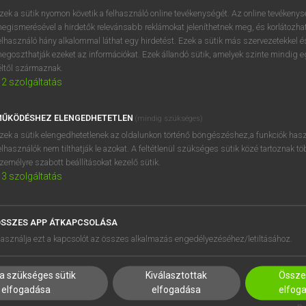
próbaverziójának elindítás
zek a sütik nyomon követik a felhasználó online tevékenységét. Az online tevékeny
BELÉPÉS
regisztrálok és
belépek
.
egismerésével a hirdetők relevánsabb reklámokat jeleníthetnek meg, és korlátozhat
elhasználó hány alkalommal láthat egy hirdetést. Ezek a sütik más szervezetekkel és
egoszthatják ezeket az információkat. Ezek állandó sütik, amelyek szinte mindig 
REGISZTRÁCIÓ
éltől származnak.
2
szolgáltatás
ŰKÖDÉSHEZ ELENGEDHETETLEN
(mindig szükséges)
zek a sütik elengedhetetlenek az oldalunkon történő böngészéshez,a funkciók hasz
elhasználók nem tilthatják le azokat. A feltétlenül szükséges sütik közé tartoznak t
zemélyre szabott beállításokat kezelő sütik.
3
szolgáltatás
SSZES APP ÁTKAPCSOLÁSA
HASZNÁLÓKNAK
SÚGÓ
asználja ezt a kapcsolót az összes alkalmazás engedélyezéséhez/letiltásához.
K
RÓLUNK
NTÉZMÉNYEKNEK
ELÉRHETŐSÉG
a szükséges sütik
Kiválasztottak
Összes
MEGOLDÁSOK
SÜTI BEÁLLÍTÁSOK
elfogadása
elfogadása
elfog