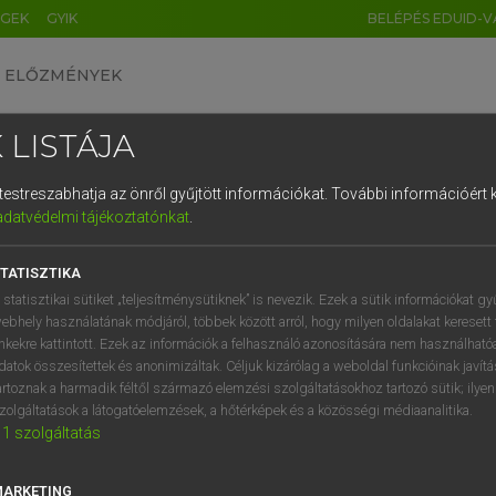
ÉGEK
GYIK
BELÉPÉS EDUID-V
ELŐZMÉNYEK
 LISTÁJA
és testreszabhatja az önről gyűjtött információkat.
További információért k
HU
DE
CN
FR
ES
IT
NL
RU
GR
adatvédelmi tájékoztatónkat
.
 A. PÉTER, VARGA GYÖRGY
1
2
3
4
5
6
7
8
9
ol−magyar egyetemes nagyszótár
TATISZTIKA
q
w
e
r
t
z
u
i
 statisztikai sütiket „teljesítménysütiknek” is nevezik. Ezek a sütik információkat gy
ebhely használatának módjáról, többek között arról, hogy milyen oldalakat keresett 
a
s
d
f
g
h
j
k
l
é
inkekre kattintott. Ezek az információk a felhasználó azonosítására nem használható
datok összesítettek és anonimizáltak. Céljuk kizárólag a weboldal funkcióinak javít
í
y
x
c
v
b
n
m
,
.
artoznak a harmadik féltől származó elemzési szolgáltatásokhoz tartozó sütik; ilye
zolgáltatások a látogatóelemzések, a hőtérképek és a közösségi médiaanalitika.
VAN ELŐFIZETÉSED?
NINCS ELŐFIZETÉSED
1
szolgáltatás
előfizetésem a teljes szócikk
Nincs regisztrációm és előfiz
megtekintéséhez.
A szótár 2 órás, díjmente
MARKETING