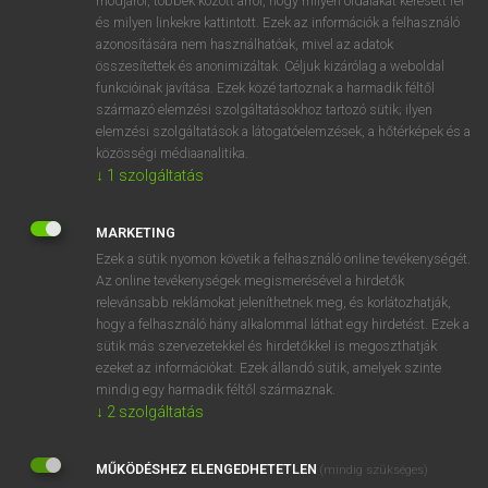
módjáról, többek között arról, hogy milyen oldalakat keresett fel
és milyen linkekre kattintott. Ezek az információk a felhasználó
VAN ELŐFIZETÉSED?
azonosítására nem használhatóak, mivel az adatok
összesítettek és anonimizáltak. Céljuk kizárólag a weboldal
Van előfizetésem a teljes szócikk megtekintéséhez.
funkcióinak javítása. Ezek közé tartoznak a harmadik féltől
származó elemzési szolgáltatásokhoz tartozó sütik; ilyen
BELÉPÉS
elemzési szolgáltatások a látogatóelemzések, a hőtérképek és a
közösségi médiaanalitika.
↓
1
szolgáltatás
MARKETING
Ezek a sütik nyomon követik a felhasználó online tevékenységét.
Az online tevékenységek megismerésével a hirdetők
NINCS ELŐFIZETÉSED?
relevánsabb reklámokat jeleníthetnek meg, és korlátozhatják,
Nincs regisztrációm és előfizetésem. A szótár 2 órás,
hogy a felhasználó hány alkalommal láthat egy hirdetést. Ezek a
díjmentes próbaverziójának elindításához regisztrálok és
sütik más szervezetekkel és hirdetőkkel is megoszthatják
belépek
.
ezeket az információkat. Ezek állandó sütik, amelyek szinte
mindig egy harmadik féltől származnak.
↓
2
szolgáltatás
REGISZTRÁCIÓ
MŰKÖDÉSHEZ ELENGEDHETETLEN
(mindig szükséges)