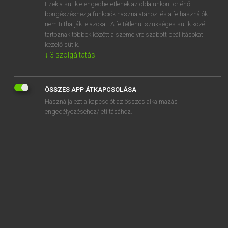
Ezek a sütik elengedhetetlenek az oldalunkon történő
böngészéshez,a funkciók használatához, és a felhasználók
nem tilthatják le azokat. A feltétlenül szükséges sütik közé
Lázár A. Péter, Varga György
tartoznak többek között a személyre szabott beállításokat
ANGOL−MAGYAR EGYETEMES NAGYSZÓTÁR
kezelő sütik.
↓
3
szolgáltatás
Kapcsolódó anyagok
splore
ÖSSZES APP ÁTKAPCSOLÁSA
splosh
Használja ezt a kapcsolót az összes alkalmazás
splurge
engedélyezéséhez/letiltásához.
splutter
spoil
spoilage
spoiler
spoiler alert
spoiler content