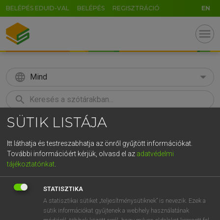
BELÉPÉS EDUID-VAL
BELÉPÉS
REGISZTRÁCIÓ
EN
menu
language
Mind
search
SÜTIK LISTÁJA
GR
KERESÉS
5
6
7
8
9
ö
ü
ó
Itt láthatja és testreszabhatja az önről gyűjtött információkat.
További információért kérjük, olvasd el az
adatvédelmi
r
t
z
u
i
o
p
ő
ú
LÁZÁR A. PÉTER, VARGA GYÖRGY
tájékoztatónkat
.
Angol−magyar egyetemes nagyszótár
g
h
j
k
l
é
á
ű
Ω
STATISZTIKA
v
b
n
m
,
.
-
AltGr
A statisztikai sütiket „teljesítménysütiknek” is nevezik. Ezek a
sütik információkat gyűjtenek a webhely használatának