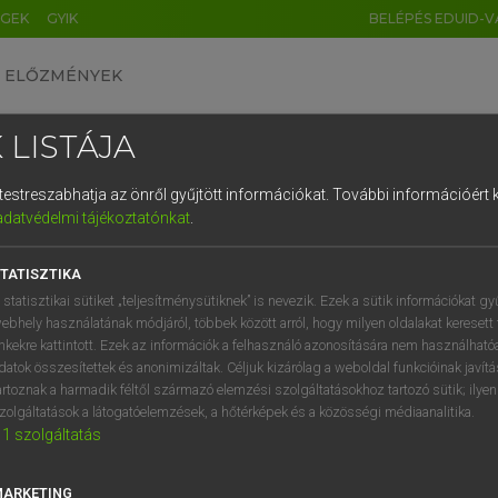
ÉGEK
GYIK
BELÉPÉS EDUID-V
ELŐZMÉNYEK
 LISTÁJA
és testreszabhatja az önről gyűjtött információkat.
További információért k
HU
DE
CN
FR
ES
IT
NL
RU
GR
adatvédelmi tájékoztatónkat
.
 A. PÉTER, VARGA GYÖRGY
1
2
3
4
5
6
7
8
9
ol−magyar egyetemes nagyszótár
TATISZTIKA
q
w
e
r
t
z
u
i
 statisztikai sütiket „teljesítménysütiknek” is nevezik. Ezek a sütik információkat gy
ebhely használatának módjáról, többek között arról, hogy milyen oldalakat keresett 
a
s
d
f
g
h
j
k
l
é
inkekre kattintott. Ezek az információk a felhasználó azonosítására nem használható
datok összesítettek és anonimizáltak. Céljuk kizárólag a weboldal funkcióinak javít
í
y
x
c
v
b
n
m
,
.
artoznak a harmadik féltől származó elemzési szolgáltatásokhoz tartozó sütik; ilye
zolgáltatások a látogatóelemzések, a hőtérképek és a közösségi médiaanalitika.
VAN ELŐFIZETÉSED?
NINCS ELŐFIZETÉSED
1
szolgáltatás
előfizetésem a teljes szócikk
Nincs regisztrációm és előfiz
megtekintéséhez.
A szótár 2 órás, díjmente
MARKETING