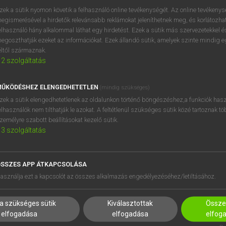
próbaverziójának elindítás
zek a sütik nyomon követik a felhasználó online tevékenységét. Az online tevékeny
BELÉPÉS
regisztrálok és
belépek
.
egismerésével a hirdetők relevánsabb reklámokat jeleníthetnek meg, és korlátozhat
elhasználó hány alkalommal láthat egy hirdetést. Ezek a sütik más szervezetekkel és
egoszthatják ezeket az információkat. Ezek állandó sütik, amelyek szinte mindig 
REGISZTRÁCIÓ
éltől származnak.
2
szolgáltatás
ŰKÖDÉSHEZ ELENGEDHETETLEN
(mindig szükséges)
zek a sütik elengedhetetlenek az oldalunkon történő böngészéshez,a funkciók hasz
elhasználók nem tilthatják le azokat. A feltétlenül szükséges sütik közé tartoznak t
zemélyre szabott beállításokat kezelő sütik.
3
szolgáltatás
SSZES APP ÁTKAPCSOLÁSA
HASZNÁLÓKNAK
SÚGÓ
asználja ezt a kapcsolót az összes alkalmazás engedélyezéséhez/letiltásához.
K
RÓLUNK
NTÉZMÉNYEKNEK
ELÉRHETŐSÉG
a szükséges sütik
Kiválasztottak
Összes
MEGOLDÁSOK
SÜTI BEÁLLÍTÁSOK
elfogadása
elfogadása
elfog