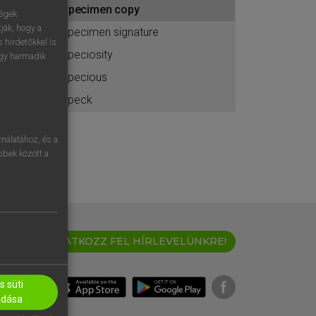
specimen copy
ához
ségek
ják, hogy a
specimen signature
 hirdetőkkel is
speciosity
egy harmadik
specious
speck
nálatához, és a
öbbek között a
IRATKOZZ FEL HÍRLEVELÜNKRE!
 süti
adása