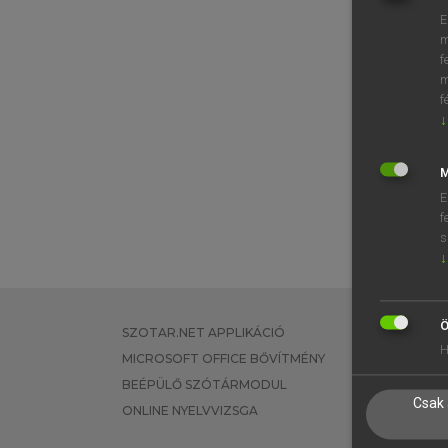
E
m
f
m
f
↓
M
E
f
s
↓
Ö
SZOTAR.NET APPLIKÁCIÓ
EGYÉNI FEL
H
MICROSOFT OFFICE BŐVÍTMÉNY
TANULÓKNA
BEÉPÜLŐ SZÓTÁRMODUL
OKTATÁSI I
Csak 
ONLINE NYELVVIZSGA
VÁLLALATI 