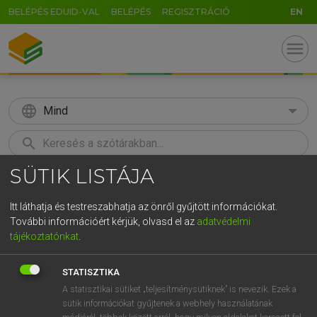
BELÉPÉS EDUID-VAL
BELÉPÉS
REGISZTRÁCIÓ
EN
menu
language
Mind
search
SÜTIK LISTÁJA
GR
KERESÉS
5
6
7
8
9
ö
ü
ó
Itt láthatja és testreszabhatja az önről gyűjtött információkat.
További információért kérjük, olvasd el az
adatvédelmi
r
t
z
u
i
o
p
ő
ú
LÁZÁR A. PÉTER, VARGA GYÖRGY
tájékoztatónkat
.
Angol−magyar egyetemes nagyszótár
g
h
j
k
l
é
á
ű
Ω
STATISZTIKA
v
b
n
m
,
.
-
AltGr
A statisztikai sütiket „teljesítménysütiknek” is nevezik. Ezek a
sütik információkat gyűjtenek a webhely használatának