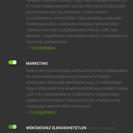
módjáról, többek között arról, hogy milyen oldalakat keresett fel
és milyen linkekre kattintott. Ezek az információk a felhasználó
VAN ELŐFIZETÉSED?
azonosítására nem használhatóak, mivel az adatok
összesítettek és anonimizáltak. Céljuk kizárólag a weboldal
Van előfizetésem a teljes szócikk megtekintéséhez.
funkcióinak javítása. Ezek közé tartoznak a harmadik féltől
származó elemzési szolgáltatásokhoz tartozó sütik; ilyen
BELÉPÉS
elemzési szolgáltatások a látogatóelemzések, a hőtérképek és a
közösségi médiaanalitika.
↓
1
szolgáltatás
MARKETING
Ezek a sütik nyomon követik a felhasználó online tevékenységét.
Az online tevékenységek megismerésével a hirdetők
NINCS ELŐFIZETÉSED?
relevánsabb reklámokat jeleníthetnek meg, és korlátozhatják,
Nincs regisztrációm és előfizetésem. A szótár 2 órás,
hogy a felhasználó hány alkalommal láthat egy hirdetést. Ezek a
díjmentes próbaverziójának elindításához regisztrálok és
sütik más szervezetekkel és hirdetőkkel is megoszthatják
belépek
.
ezeket az információkat. Ezek állandó sütik, amelyek szinte
mindig egy harmadik féltől származnak.
↓
2
szolgáltatás
REGISZTRÁCIÓ
MŰKÖDÉSHEZ ELENGEDHETETLEN
(mindig szükséges)