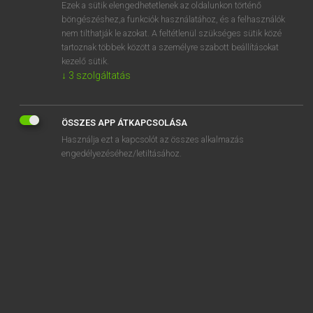
Ezek a sütik elengedhetetlenek az oldalunkon történő
böngészéshez,a funkciók használatához, és a felhasználók
nem tilthatják le azokat. A feltétlenül szükséges sütik közé
Lázár A. Péter, Varga György
tartoznak többek között a személyre szabott beállításokat
ANGOL−MAGYAR EGYETEMES NAGYSZÓTÁR
kezelő sütik.
↓
3
szolgáltatás
Kapcsolódó anyagok
special offer
ÖSSZES APP ÁTKAPCSOLÁSA
Special Olympics
Használja ezt a kapcsolót az összes alkalmazás
special orders
engedélyezéséhez/letiltásához.
special plane
special prize
special school
special session
special tax
special tool