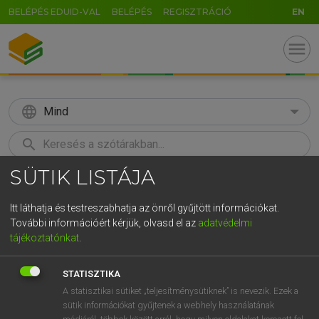
BELÉPÉS EDUID-VAL
BELÉPÉS
REGISZTRÁCIÓ
EN
menu
language
Mind
search
SÜTIK LISTÁJA
GR
KERESÉS
5
6
7
8
9
ö
ü
ó
Itt láthatja és testreszabhatja az önről gyűjtött információkat.
További információért kérjük, olvasd el az
adatvédelmi
r
t
z
u
i
o
p
ő
ú
LÁZÁR A. PÉTER, VARGA GYÖRGY
tájékoztatónkat
.
Angol−magyar egyetemes nagyszótár
g
h
j
k
l
é
á
ű
Ω
STATISZTIKA
v
b
n
m
,
.
-
AltGr
A statisztikai sütiket „teljesítménysütiknek” is nevezik. Ezek a
sütik információkat gyűjtenek a webhely használatának