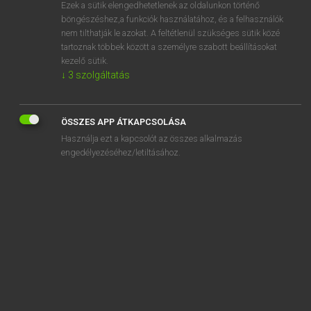
Ezek a sütik elengedhetetlenek az oldalunkon történő
böngészéshez,a funkciók használatához, és a felhasználók
nem tilthatják le azokat. A feltétlenül szükséges sütik közé
Lázár A. Péter, Varga György
tartoznak többek között a személyre szabott beállításokat
ANGOL−MAGYAR EGYETEMES NAGYSZÓTÁR
kezelő sütik.
↓
3
szolgáltatás
Kapcsolódó anyagok
spacewoman
ÖSSZES APP ÁTKAPCSOLÁSA
space writer
Használja ezt a kapcsolót az összes alkalmazás
spacey
engedélyezéséhez/letiltásához.
spaciness
spacing
spacious
spackling knife
spacy
spad