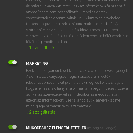
módjáról, többek között arról, hogy milyen oldalakat keresett fel
és milyen linkekre kattintott. Ezek az információk a felhasználó
VAN ELŐFIZETÉSED?
azonosítására nem használhatóak, mivel az adatok
összesítettek és anonimizáltak. Céljuk kizárólag a weboldal
Van előfizetésem a teljes szócikk megtekintéséhez.
funkcióinak javítása. Ezek közé tartoznak a harmadik féltől
származó elemzési szolgáltatásokhoz tartozó sütik; ilyen
BELÉPÉS
elemzési szolgáltatások a látogatóelemzések, a hőtérképek és a
közösségi médiaanalitika.
↓
1
szolgáltatás
MARKETING
Ezek a sütik nyomon követik a felhasználó online tevékenységét.
Az online tevékenységek megismerésével a hirdetők
NINCS ELŐFIZETÉSED?
relevánsabb reklámokat jeleníthetnek meg, és korlátozhatják,
Nincs regisztrációm és előfizetésem. A szótár 2 órás,
hogy a felhasználó hány alkalommal láthat egy hirdetést. Ezek a
díjmentes próbaverziójának elindításához regisztrálok és
sütik más szervezetekkel és hirdetőkkel is megoszthatják
belépek
.
ezeket az információkat. Ezek állandó sütik, amelyek szinte
mindig egy harmadik féltől származnak.
↓
2
szolgáltatás
REGISZTRÁCIÓ
MŰKÖDÉSHEZ ELENGEDHETETLEN
(mindig szükséges)