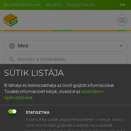
BELÉPÉS EDUID-VAL
BELÉPÉS
REGISZTRÁCIÓ
EN
menu
language
Mind
search
SÜTIK LISTÁJA
GR
KERESÉS
5
6
7
8
9
ö
ü
ó
Itt láthatja és testreszabhatja az önről gyűjtött információkat.
További információért kérjük, olvasd el az
adatvédelmi
r
t
z
u
i
o
p
ő
ú
LÁZÁR A. PÉTER, VARGA GYÖRGY
tájékoztatónkat
.
Angol−magyar egyetemes nagyszótár
g
h
j
k
l
é
á
ű
Ω
STATISZTIKA
v
b
n
m
,
.
-
AltGr
A statisztikai sütiket „teljesítménysütiknek” is nevezik. Ezek a
sütik információkat gyűjtenek a webhely használatának