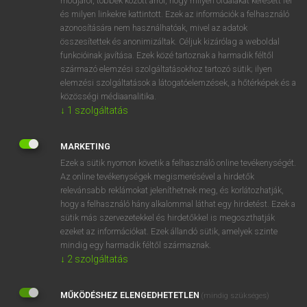
módjáról, többek között arról, hogy milyen oldalakat keresett fel
és milyen linkekre kattintott. Ezek az információk a felhasználó
VAN ELŐFIZETÉSED?
azonosítására nem használhatóak, mivel az adatok
összesítettek és anonimizáltak. Céljuk kizárólag a weboldal
Van előfizetésem a teljes szócikk megtekintéséhez.
funkcióinak javítása. Ezek közé tartoznak a harmadik féltől
származó elemzési szolgáltatásokhoz tartozó sütik; ilyen
BELÉPÉS
elemzési szolgáltatások a látogatóelemzések, a hőtérképek és a
közösségi médiaanalitika.
↓
1
szolgáltatás
MARKETING
Ezek a sütik nyomon követik a felhasználó online tevékenységét.
Az online tevékenységek megismerésével a hirdetők
NINCS ELŐFIZETÉSED?
relevánsabb reklámokat jeleníthetnek meg, és korlátozhatják,
Nincs regisztrációm és előfizetésem. A szótár 2 órás,
hogy a felhasználó hány alkalommal láthat egy hirdetést. Ezek a
díjmentes próbaverziójának elindításához regisztrálok és
sütik más szervezetekkel és hirdetőkkel is megoszthatják
belépek
.
ezeket az információkat. Ezek állandó sütik, amelyek szinte
mindig egy harmadik féltől származnak.
↓
2
szolgáltatás
REGISZTRÁCIÓ
MŰKÖDÉSHEZ ELENGEDHETETLEN
(mindig szükséges)