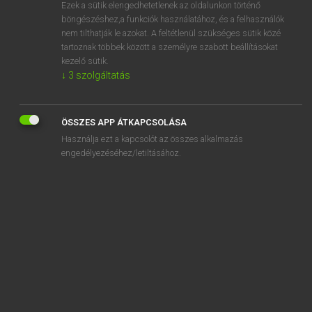
Ezek a sütik elengedhetetlenek az oldalunkon történő
böngészéshez,a funkciók használatához, és a felhasználók
nem tilthatják le azokat. A feltétlenül szükséges sütik közé
Lázár A. Péter, Varga György
tartoznak többek között a személyre szabott beállításokat
ANGOL−MAGYAR EGYETEMES NAGYSZÓTÁR
kezelő sütik.
↓
3
szolgáltatás
Kapcsolódó anyagok
source alphabet
ÖSSZES APP ÁTKAPCSOLÁSA
sourcebook
Használja ezt a kapcsolót az összes alkalmazás
source code
engedélyezéséhez/letiltásához.
source criticism
source directory
source disk
source document
source file
source language