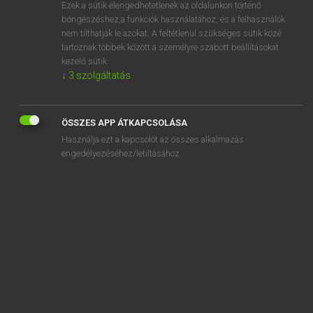
Ezek a sütik elengedhetetlenek az oldalunkon történő
böngészéshez,a funkciók használatához, és a felhasználók
nem tilthatják le azokat. A feltétlenül szükséges sütik közé
Lázár A. Péter, Varga György
tartoznak többek között a személyre szabott beállításokat
ANGOL−MAGYAR EGYETEMES NAGYSZÓTÁR
kezelő sütik.
↓
3
szolgáltatás
Kapcsolódó anyagok
soul search
ÖSSZES APP ÁTKAPCSOLÁSA
soul-searching
Használja ezt a kapcsolót az összes alkalmazás
soul sister
engedélyezéséhez/letiltásához.
sound
sound-absorbing
soundalike
sound amplifier
sound archives
sound assistant