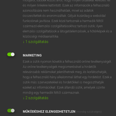
módjáról, többek között arról, hogy milyen oldalakat keresett fel
és milyen linkekre kattintott. Ezek az információk a felhasználó
VAN ELŐFIZETÉSED?
azonosítására nem használhatóak, mivel az adatok
összesítettek és anonimizáltak. Céljuk kizárólag a weboldal
Van előfizetésem a teljes szócikk megtekintéséhez.
funkcióinak javítása. Ezek közé tartoznak a harmadik féltől
származó elemzési szolgáltatásokhoz tartozó sütik; ilyen
BELÉPÉS
elemzési szolgáltatások a látogatóelemzések, a hőtérképek és a
közösségi médiaanalitika.
↓
1
szolgáltatás
MARKETING
Ezek a sütik nyomon követik a felhasználó online tevékenységét.
Az online tevékenységek megismerésével a hirdetők
NINCS ELŐFIZETÉSED?
relevánsabb reklámokat jeleníthetnek meg, és korlátozhatják,
Nincs regisztrációm és előfizetésem. A szótár 2 órás,
hogy a felhasználó hány alkalommal láthat egy hirdetést. Ezek a
díjmentes próbaverziójának elindításához regisztrálok és
sütik más szervezetekkel és hirdetőkkel is megoszthatják
belépek
.
ezeket az információkat. Ezek állandó sütik, amelyek szinte
mindig egy harmadik féltől származnak.
↓
2
szolgáltatás
REGISZTRÁCIÓ
MŰKÖDÉSHEZ ELENGEDHETETLEN
(mindig szükséges)