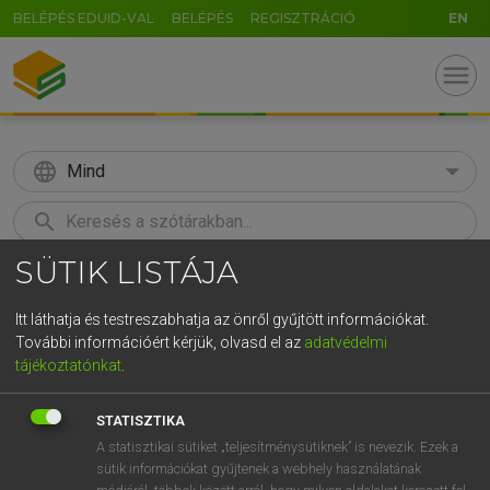
BELÉPÉS EDUID-VAL
BELÉPÉS
REGISZTRÁCIÓ
EN
menu
language
Mind
search
SÜTIK LISTÁJA
GR
KERESÉS
5
6
7
8
9
ö
ü
ó
Itt láthatja és testreszabhatja az önről gyűjtött információkat.
További információért kérjük, olvasd el az
adatvédelmi
r
t
z
u
i
o
p
ő
ú
LÁZÁR A. PÉTER, VARGA GYÖRGY
tájékoztatónkat
.
Angol−magyar egyetemes nagyszótár
g
h
j
k
l
é
á
ű
Ω
STATISZTIKA
v
b
n
m
,
.
-
AltGr
A statisztikai sütiket „teljesítménysütiknek” is nevezik. Ezek a
sütik információkat gyűjtenek a webhely használatának