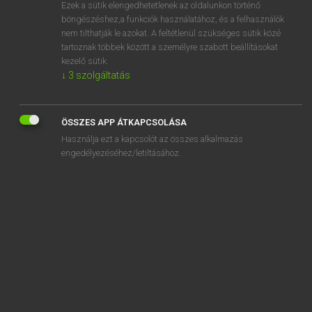
Ezek a sütik elengedhetetlenek az oldalunkon történő
böngészéshez,a funkciók használatához, és a felhasználók
nem tilthatják le azokat. A feltétlenül szükséges sütik közé
Lázár A. Péter, Varga György
tartoznak többek között a személyre szabott beállításokat
ANGOL−MAGYAR EGYETEMES NAGYSZÓTÁR
kezelő sütik.
↓
3
szolgáltatás
Kapcsolódó anyagok
somnolence
ÖSSZES APP ÁTKAPCSOLÁSA
somnolent
Használja ezt a kapcsolót az összes alkalmazás
somnologist
engedélyezéséhez/letiltásához.
somnology
son
sonant
sonar
sonata
sonatina