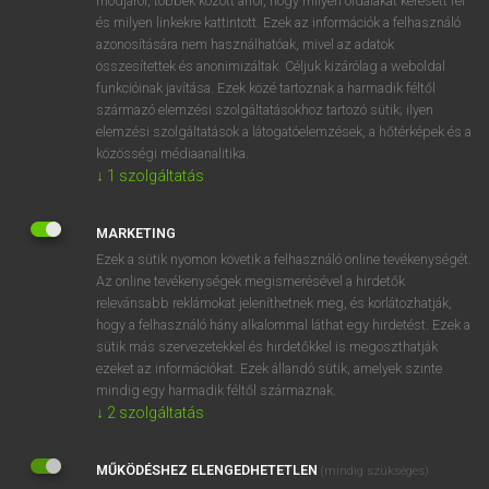
módjáról, többek között arról, hogy milyen oldalakat keresett fel
és milyen linkekre kattintott. Ezek az információk a felhasználó
VAN ELŐFIZETÉSED?
azonosítására nem használhatóak, mivel az adatok
összesítettek és anonimizáltak. Céljuk kizárólag a weboldal
Van előfizetésem a teljes szócikk megtekintéséhez.
funkcióinak javítása. Ezek közé tartoznak a harmadik féltől
származó elemzési szolgáltatásokhoz tartozó sütik; ilyen
BELÉPÉS
elemzési szolgáltatások a látogatóelemzések, a hőtérképek és a
közösségi médiaanalitika.
↓
1
szolgáltatás
MARKETING
Ezek a sütik nyomon követik a felhasználó online tevékenységét.
Az online tevékenységek megismerésével a hirdetők
NINCS ELŐFIZETÉSED?
relevánsabb reklámokat jeleníthetnek meg, és korlátozhatják,
Nincs regisztrációm és előfizetésem. A szótár 2 órás,
hogy a felhasználó hány alkalommal láthat egy hirdetést. Ezek a
díjmentes próbaverziójának elindításához regisztrálok és
sütik más szervezetekkel és hirdetőkkel is megoszthatják
belépek
.
ezeket az információkat. Ezek állandó sütik, amelyek szinte
mindig egy harmadik féltől származnak.
↓
2
szolgáltatás
REGISZTRÁCIÓ
MŰKÖDÉSHEZ ELENGEDHETETLEN
(mindig szükséges)