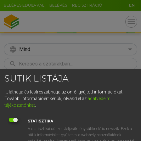
BELÉPÉS EDUID-VAL
BELÉPÉS
REGISZTRÁCIÓ
EN
menu
language
Mind
search
SÜTIK LISTÁJA
GR
KERESÉS
5
6
7
8
9
ö
ü
ó
Itt láthatja és testreszabhatja az önről gyűjtött információkat.
További információért kérjük, olvasd el az
adatvédelmi
r
t
z
u
i
o
p
ő
ú
LÁZÁR A. PÉTER, VARGA GYÖRGY
tájékoztatónkat
.
Angol−magyar egyetemes nagyszótár
g
h
j
k
l
é
á
ű
Ω
STATISZTIKA
v
b
n
m
,
.
-
AltGr
A statisztikai sütiket „teljesítménysütiknek” is nevezik. Ezek a
sütik információkat gyűjtenek a webhely használatának