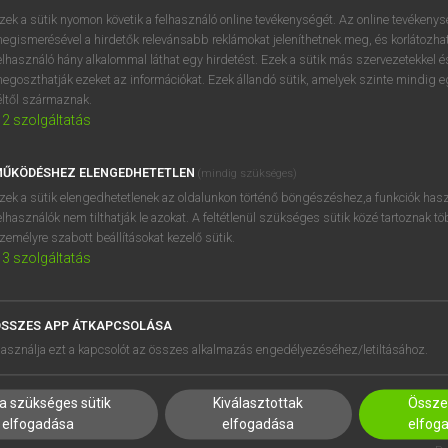
próbaverziójának elindítás
zek a sütik nyomon követik a felhasználó online tevékenységét. Az online tevékeny
BELÉPÉS
regisztrálok és
belépek
.
egismerésével a hirdetők relevánsabb reklámokat jeleníthetnek meg, és korlátozhat
elhasználó hány alkalommal láthat egy hirdetést. Ezek a sütik más szervezetekkel és
egoszthatják ezeket az információkat. Ezek állandó sütik, amelyek szinte mindig 
REGISZTRÁCIÓ
éltől származnak.
2
szolgáltatás
ŰKÖDÉSHEZ ELENGEDHETETLEN
(mindig szükséges)
zek a sütik elengedhetetlenek az oldalunkon történő böngészéshez,a funkciók hasz
elhasználók nem tilthatják le azokat. A feltétlenül szükséges sütik közé tartoznak t
zemélyre szabott beállításokat kezelő sütik.
3
szolgáltatás
SSZES APP ÁTKAPCSOLÁSA
HASZNÁLÓKNAK
SÚGÓ
asználja ezt a kapcsolót az összes alkalmazás engedélyezéséhez/letiltásához.
K
RÓLUNK
NTÉZMÉNYEKNEK
ELÉRHETŐSÉG
a szükséges sütik
Kiválasztottak
Összes
MEGOLDÁSOK
SÜTI BEÁLLÍTÁSOK
elfogadása
elfogadása
elfog