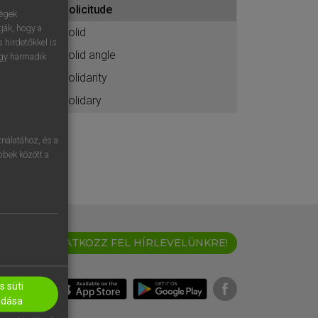
solicitude
ához
ségek
ják, hogy a
solid
 hirdetőkkel is
solid angle
egy harmadik
solidarity
solidary
nálatához, és a
öbbek között a
IRATKOZZ FEL HÍRLEVELÜNKRE!
 süti
adása