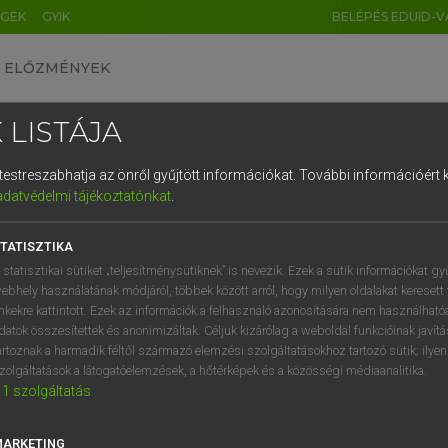
ÉGEK
GYIK
BELÉPÉS EDUID-V
ELŐZMÉNYEK
 LISTÁJA
és testreszabhatja az önről gyűjtött információkat.
További információért k
HU
DE
CN
FR
ES
IT
NL
RU
GR
adatvédelmi tájékoztatónkat
.
 A. PÉTER, VARGA GYÖRGY
1
2
3
4
5
6
7
8
9
ol−magyar egyetemes nagyszótár
TATISZTIKA
q
w
e
r
t
z
u
i
 statisztikai sütiket „teljesítménysütiknek” is nevezik. Ezek a sütik információkat gy
ebhely használatának módjáról, többek között arról, hogy milyen oldalakat keresett 
a
s
d
f
g
h
j
k
l
é
inkekre kattintott. Ezek az információk a felhasználó azonosítására nem használható
datok összesítettek és anonimizáltak. Céljuk kizárólag a weboldal funkcióinak javít
í
y
x
c
v
b
n
m
,
.
artoznak a harmadik féltől származó elemzési szolgáltatásokhoz tartozó sütik; ilye
zolgáltatások a látogatóelemzések, a hőtérképek és a közösségi médiaanalitika.
VAN ELŐFIZETÉSED?
NINCS ELŐFIZETÉSED
1
szolgáltatás
előfizetésem a teljes szócikk
Nincs regisztrációm és előfiz
megtekintéséhez.
A szótár 2 órás, díjmente
MARKETING