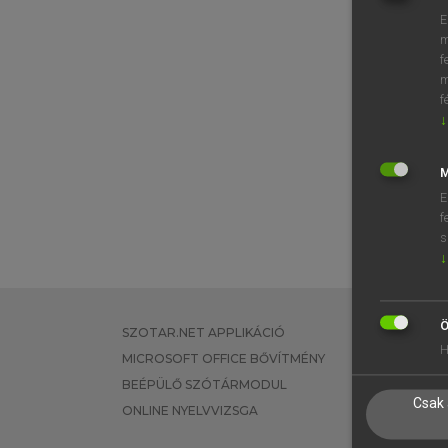
E
m
f
m
f
↓
M
E
f
s
↓
Ö
SZOTAR.NET APPLIKÁCIÓ
EGYÉNI FEL
H
MICROSOFT OFFICE BŐVÍTMÉNY
TANULÓKNA
BEÉPÜLŐ SZÓTÁRMODUL
OKTATÁSI I
Csak 
ONLINE NYELVVIZSGA
VÁLLALATI 