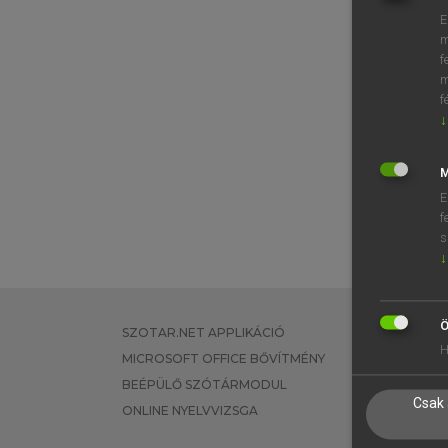
E
m
f
m
f
↓
M
E
f
s
↓
Ö
SZOTAR.NET APPLIKÁCIÓ
EGYÉNI FEL
H
MICROSOFT OFFICE BŐVÍTMÉNY
TANULÓKNA
BEÉPÜLŐ SZÓTÁRMODUL
OKTATÁSI I
Csak 
ONLINE NYELVVIZSGA
VÁLLALATI 