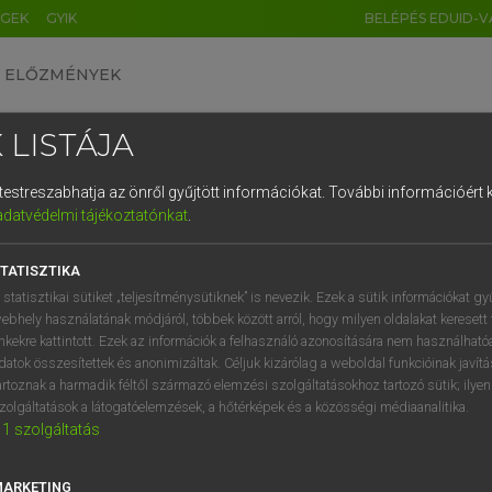
ÉGEK
GYIK
BELÉPÉS EDUID-V
ELŐZMÉNYEK
 LISTÁJA
és testreszabhatja az önről gyűjtött információkat.
További információért k
HU
DE
CN
FR
ES
IT
NL
RU
GR
adatvédelmi tájékoztatónkat
.
 A. PÉTER, VARGA GYÖRGY
1
2
3
4
5
6
7
8
9
ol−magyar egyetemes nagyszótár
TATISZTIKA
q
w
e
r
t
z
u
i
 statisztikai sütiket „teljesítménysütiknek” is nevezik. Ezek a sütik információkat gy
ebhely használatának módjáról, többek között arról, hogy milyen oldalakat keresett 
a
s
d
f
g
h
j
k
l
é
inkekre kattintott. Ezek az információk a felhasználó azonosítására nem használható
datok összesítettek és anonimizáltak. Céljuk kizárólag a weboldal funkcióinak javít
í
y
x
c
v
b
n
m
,
.
artoznak a harmadik féltől származó elemzési szolgáltatásokhoz tartozó sütik; ilye
zolgáltatások a látogatóelemzések, a hőtérképek és a közösségi médiaanalitika.
VAN ELŐFIZETÉSED?
NINCS ELŐFIZETÉSED
1
szolgáltatás
előfizetésem a teljes szócikk
Nincs regisztrációm és előfiz
megtekintéséhez.
A szótár 2 órás, díjmente
MARKETING