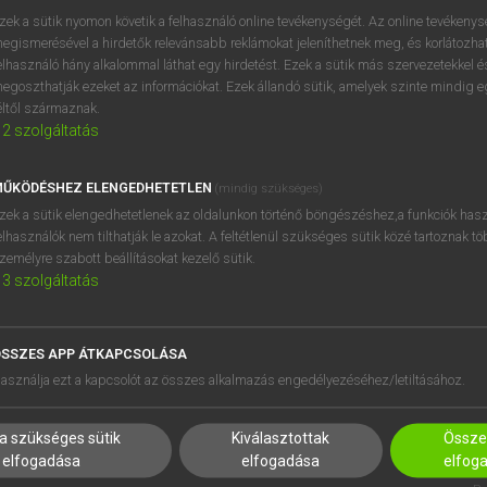
próbaverziójának elindítás
zek a sütik nyomon követik a felhasználó online tevékenységét. Az online tevékeny
BELÉPÉS
regisztrálok és
belépek
.
egismerésével a hirdetők relevánsabb reklámokat jeleníthetnek meg, és korlátozhat
elhasználó hány alkalommal láthat egy hirdetést. Ezek a sütik más szervezetekkel és
egoszthatják ezeket az információkat. Ezek állandó sütik, amelyek szinte mindig 
REGISZTRÁCIÓ
éltől származnak.
2
szolgáltatás
ŰKÖDÉSHEZ ELENGEDHETETLEN
(mindig szükséges)
zek a sütik elengedhetetlenek az oldalunkon történő böngészéshez,a funkciók hasz
elhasználók nem tilthatják le azokat. A feltétlenül szükséges sütik közé tartoznak t
zemélyre szabott beállításokat kezelő sütik.
3
szolgáltatás
SSZES APP ÁTKAPCSOLÁSA
HASZNÁLÓKNAK
SÚGÓ
asználja ezt a kapcsolót az összes alkalmazás engedélyezéséhez/letiltásához.
K
RÓLUNK
NTÉZMÉNYEKNEK
ELÉRHETŐSÉG
a szükséges sütik
Kiválasztottak
Összes
MEGOLDÁSOK
SÜTI BEÁLLÍTÁSOK
elfogadása
elfogadása
elfog