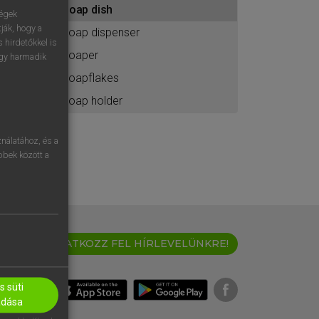
soap dish
ához
ségek
ják, hogy a
soap dispenser
 hirdetőkkel is
soaper
egy harmadik
soapflakes
soap holder
nálatához, és a
öbbek között a
IRATKOZZ FEL HÍRLEVELÜNKRE!
 süti
adása