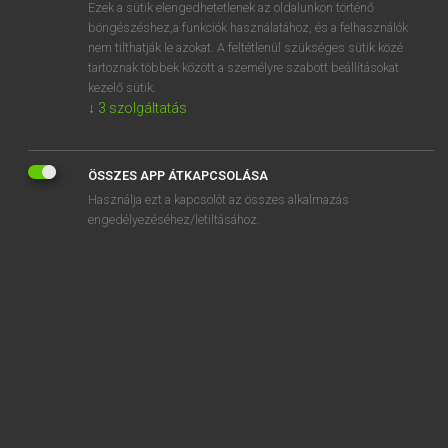
Ezek a sütik elengedhetetlenek az oldalunkon történő
böngészéshez,a funkciók használatához, és a felhasználók
nem tilthatják le azokat. A feltétlenül szükséges sütik közé
Lázár A. Péter, Varga György
tartoznak többek között a személyre szabott beállításokat
ANGOL−MAGYAR EGYETEMES NAGYSZÓTÁR
kezelő sütik.
↓
3
szolgáltatás
Kapcsolódó anyagok
soak in
ÖSSZES APP ÁTKAPCSOLÁSA
soaking
Használja ezt a kapcsolót az összes alkalmazás
soakpit
engedélyezéséhez/letiltásához.
soak up
so-and-so
soap
soap boiler
soap box
soap box speaker