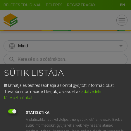
BELÉPÉS EDUID-VAL
BELÉPÉS
REGISZTRÁCIÓ
EN
menu
language
Mind
search
SÜTIK LISTÁJA
GR
KERESÉS
5
6
7
8
9
ö
ü
ó
Itt láthatja és testreszabhatja az önről gyűjtött információkat.
További információért kérjük, olvasd el az
adatvédelmi
r
t
z
u
i
o
p
ő
ú
LÁZÁR A. PÉTER, VARGA GYÖRGY
tájékoztatónkat
.
Angol−magyar egyetemes nagyszótár
g
h
j
k
l
é
á
ű
Ω
STATISZTIKA
v
b
n
m
,
.
-
AltGr
A statisztikai sütiket „teljesítménysütiknek” is nevezik. Ezek a
sütik információkat gyűjtenek a webhely használatának