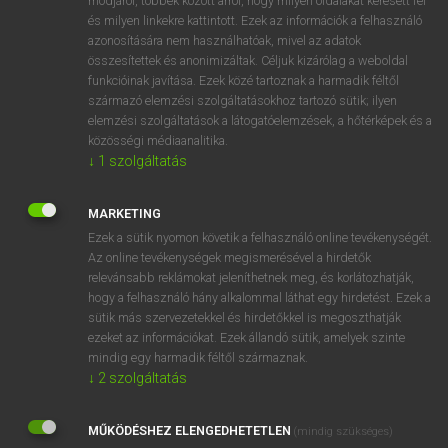
módjáról, többek között arról, hogy milyen oldalakat keresett fel
és milyen linkekre kattintott. Ezek az információk a felhasználó
VAN ELŐFIZETÉSED?
azonosítására nem használhatóak, mivel az adatok
összesítettek és anonimizáltak. Céljuk kizárólag a weboldal
Van előfizetésem a teljes szócikk megtekintéséhez.
funkcióinak javítása. Ezek közé tartoznak a harmadik féltől
származó elemzési szolgáltatásokhoz tartozó sütik; ilyen
BELÉPÉS
elemzési szolgáltatások a látogatóelemzések, a hőtérképek és a
közösségi médiaanalitika.
↓
1
szolgáltatás
MARKETING
Ezek a sütik nyomon követik a felhasználó online tevékenységét.
Az online tevékenységek megismerésével a hirdetők
NINCS ELŐFIZETÉSED?
relevánsabb reklámokat jeleníthetnek meg, és korlátozhatják,
Nincs regisztrációm és előfizetésem. A szótár 2 órás,
hogy a felhasználó hány alkalommal láthat egy hirdetést. Ezek a
díjmentes próbaverziójának elindításához regisztrálok és
sütik más szervezetekkel és hirdetőkkel is megoszthatják
belépek
.
ezeket az információkat. Ezek állandó sütik, amelyek szinte
mindig egy harmadik féltől származnak.
↓
2
szolgáltatás
REGISZTRÁCIÓ
MŰKÖDÉSHEZ ELENGEDHETETLEN
(mindig szükséges)