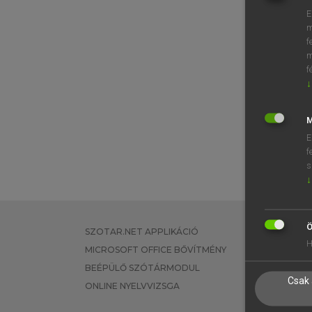
E
m
f
m
f
↓
M
E
f
s
↓
Ö
SZOTAR.NET APPLIKÁCIÓ
EGYÉNI FEL
H
MICROSOFT OFFICE BŐVÍTMÉNY
TANULÓKNA
BEÉPÜLŐ SZÓTÁRMODUL
OKTATÁSI I
Csak 
ONLINE NYELVVIZSGA
VÁLLALATI 