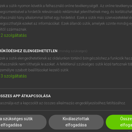
próbaverziójának elindítás
zek a sütik nyomon követik a felhasználó online tevékenységét. Az online tevékeny
BELÉPÉS
regisztrálok és
belépek
.
egismerésével a hirdetők relevánsabb reklámokat jeleníthetnek meg, és korlátozhat
elhasználó hány alkalommal láthat egy hirdetést. Ezek a sütik más szervezetekkel és
egoszthatják ezeket az információkat. Ezek állandó sütik, amelyek szinte mindig 
REGISZTRÁCIÓ
éltől származnak.
2
szolgáltatás
ŰKÖDÉSHEZ ELENGEDHETETLEN
(mindig szükséges)
zek a sütik elengedhetetlenek az oldalunkon történő böngészéshez,a funkciók hasz
elhasználók nem tilthatják le azokat. A feltétlenül szükséges sütik közé tartoznak t
zemélyre szabott beállításokat kezelő sütik.
3
szolgáltatás
SSZES APP ÁTKAPCSOLÁSA
HASZNÁLÓKNAK
SÚGÓ
asználja ezt a kapcsolót az összes alkalmazás engedélyezéséhez/letiltásához.
K
RÓLUNK
NTÉZMÉNYEKNEK
ELÉRHETŐSÉG
a szükséges sütik
Kiválasztottak
Összes
MEGOLDÁSOK
SÜTI BEÁLLÍTÁSOK
elfogadása
elfogadása
elfog