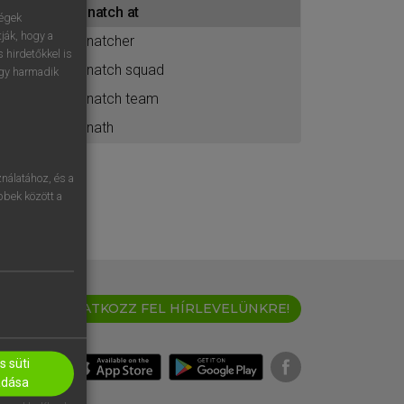
snatch at
ához
ségek
ják, hogy a
snatcher
 hirdetőkkel is
snatch squad
egy harmadik
snatch team
snath
nálatához, és a
öbbek között a
IRATKOZZ FEL HÍRLEVELÜNKRE!
 süti
adása