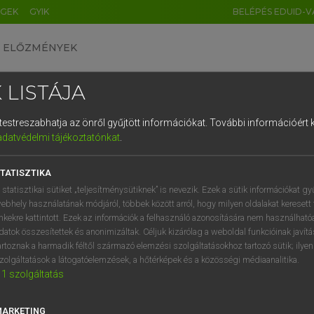
ÉGEK
GYIK
BELÉPÉS EDUID-V
ELŐZMÉNYEK
 LISTÁJA
és testreszabhatja az önről gyűjtött információkat.
További információért k
HU
DE
CN
FR
ES
IT
NL
RU
GR
adatvédelmi tájékoztatónkat
.
 A. PÉTER, VARGA GYÖRGY
1
2
3
4
5
6
7
8
9
ol−magyar egyetemes nagyszótár
TATISZTIKA
q
w
e
r
t
z
u
i
 statisztikai sütiket „teljesítménysütiknek” is nevezik. Ezek a sütik információkat gy
ebhely használatának módjáról, többek között arról, hogy milyen oldalakat keresett 
a
s
d
f
g
h
j
k
l
é
inkekre kattintott. Ezek az információk a felhasználó azonosítására nem használható
datok összesítettek és anonimizáltak. Céljuk kizárólag a weboldal funkcióinak javít
í
y
x
c
v
b
n
m
,
.
artoznak a harmadik féltől származó elemzési szolgáltatásokhoz tartozó sütik; ilye
zolgáltatások a látogatóelemzések, a hőtérképek és a közösségi médiaanalitika.
VAN ELŐFIZETÉSED?
NINCS ELŐFIZETÉSED
1
szolgáltatás
előfizetésem a teljes szócikk
Nincs regisztrációm és előfiz
megtekintéséhez.
A szótár 2 órás, díjmente
MARKETING