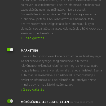
módjáról, többek között arról, hogy milyen oldalakat keresett fel
és milyen linkekre kattintott. Ezek az információk a felhasználó
VAN ELŐFIZETÉSED?
azonosítására nem használhatóak, mivel az adatok
összesítettek és anonimizáltak. Céljuk kizárólag a weboldal
Van előfizetésem a teljes szócikk megtekintéséhez.
funkcióinak javítása. Ezek közé tartoznak a harmadik féltől
származó elemzési szolgáltatásokhoz tartozó sütik; ilyen
BELÉPÉS
elemzési szolgáltatások a látogatóelemzések, a hőtérképek és a
közösségi médiaanalitika.
↓
1
szolgáltatás
MARKETING
Ezek a sütik nyomon követik a felhasználó online tevékenységét.
Az online tevékenységek megismerésével a hirdetők
NINCS ELŐFIZETÉSED?
relevánsabb reklámokat jeleníthetnek meg, és korlátozhatják,
Nincs regisztrációm és előfizetésem. A szótár 2 órás,
hogy a felhasználó hány alkalommal láthat egy hirdetést. Ezek a
díjmentes próbaverziójának elindításához regisztrálok és
sütik más szervezetekkel és hirdetőkkel is megoszthatják
belépek
.
ezeket az információkat. Ezek állandó sütik, amelyek szinte
mindig egy harmadik féltől származnak.
↓
2
szolgáltatás
REGISZTRÁCIÓ
MŰKÖDÉSHEZ ELENGEDHETETLEN
(mindig szükséges)