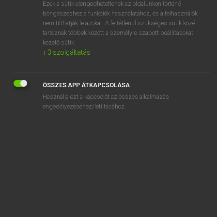
Ezek a sütik elengedhetetlenek az oldalunkon történő
böngészéshez,a funkciók használatához, és a felhasználók
nem tilthatják le azokat. A feltétlenül szükséges sütik közé
Lázár A. Péter, Varga György
tartoznak többek között a személyre szabott beállításokat
ANGOL−MAGYAR EGYETEMES NAGYSZÓTÁR
kezelő sütik.
↓
3
szolgáltatás
Kapcsolódó anyagok
slog
ÖSSZES APP ÁTKAPCSOLÁSA
slogan
Használja ezt a kapcsolót az összes alkalmazás
sloganeer
engedélyezéséhez/letiltásához.
sloganeering
slo-mo
sloop
slop
slop about
slope