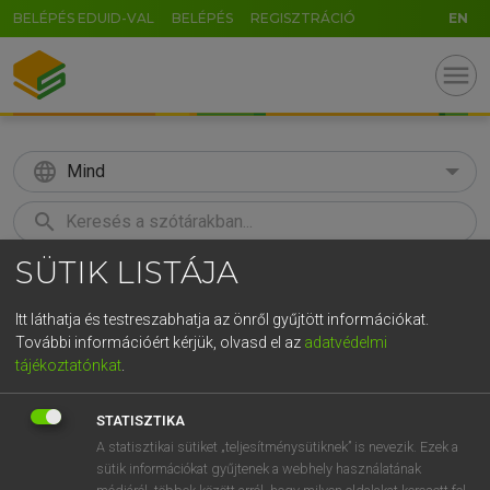
BELÉPÉS EDUID-VAL
BELÉPÉS
REGISZTRÁCIÓ
EN
menu
language
Mind
search
SÜTIK LISTÁJA
GR
KERESÉS
5
6
7
8
9
ö
ü
ó
Itt láthatja és testreszabhatja az önről gyűjtött információkat.
További információért kérjük, olvasd el az
adatvédelmi
r
t
z
u
i
o
p
ő
ú
LÁZÁR A. PÉTER, VARGA GYÖRGY
tájékoztatónkat
.
Angol−magyar egyetemes nagyszótár
g
h
j
k
l
é
á
ű
Ω
STATISZTIKA
v
b
n
m
,
.
-
AltGr
A statisztikai sütiket „teljesítménysütiknek” is nevezik. Ezek a
sütik információkat gyűjtenek a webhely használatának