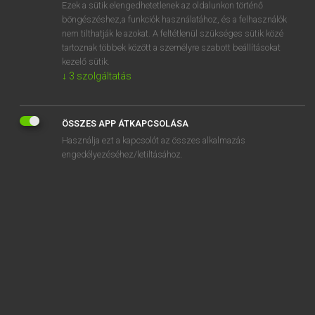
Ezek a sütik elengedhetetlenek az oldalunkon történő
böngészéshez,a funkciók használatához, és a felhasználók
nem tilthatják le azokat. A feltétlenül szükséges sütik közé
Lázár A. Péter, Varga György
tartoznak többek között a személyre szabott beállításokat
ANGOL−MAGYAR EGYETEMES NAGYSZÓTÁR
kezelő sütik.
↓
3
szolgáltatás
Kapcsolódó anyagok
bestow
ÖSSZES APP ÁTKAPCSOLÁSA
bestowal
Használja ezt a kapcsolót az összes alkalmazás
best practice
engedélyezéséhez/letiltásához.
best practice paper
best-read
bestrew
bestride
best-sell
best-seller