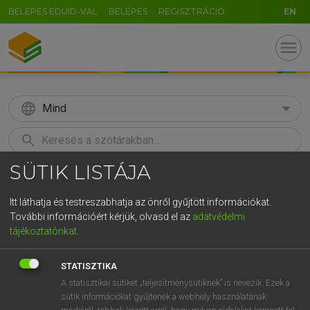
BELÉPÉS EDUID-VAL
BELÉPÉS
REGISZTRÁCIÓ
EN
menu
language
Mind
search
SÜTIK LISTÁJA
GR
KERESÉS
5
6
7
8
9
ö
ü
ó
Itt láthatja és testreszabhatja az önről gyűjtött információkat.
További információért kérjük, olvasd el az
adatvédelmi
r
t
z
u
i
o
p
ő
ú
LÁZÁR A. PÉTER, VARGA GYÖRGY
tájékoztatónkat
.
Angol−magyar egyetemes nagyszótár
g
h
j
k
l
é
á
ű
Ω
STATISZTIKA
v
b
n
m
,
.
-
AltGr
A statisztikai sütiket „teljesítménysütiknek” is nevezik. Ezek a
sütik információkat gyűjtenek a webhely használatának