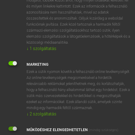
módjáról, többek között arról, hogy milyen oldalakat keresett fel
és milyen linkekre kattintott. Ezek az információk a felhasználó
VAN ELŐFIZETÉSED?
azonosítására nem használhatóak, mivel az adatok
összesítettek és anonimizáltak. Céljuk kizárólag a weboldal
Van előfizetésem a teljes szócikk megtekintéséhez.
funkcióinak javítása. Ezek közé tartoznak a harmadik féltől
származó elemzési szolgáltatásokhoz tartozó sütik; ilyen
BELÉPÉS
elemzési szolgáltatások a látogatóelemzések, a hőtérképek és a
közösségi médiaanalitika.
↓
1
szolgáltatás
MARKETING
Ezek a sütik nyomon követik a felhasználó online tevékenységét.
Az online tevékenységek megismerésével a hirdetők
NINCS ELŐFIZETÉSED?
relevánsabb reklámokat jeleníthetnek meg, és korlátozhatják,
Nincs regisztrációm és előfizetésem. A szótár 2 órás,
hogy a felhasználó hány alkalommal láthat egy hirdetést. Ezek a
díjmentes próbaverziójának elindításához regisztrálok és
sütik más szervezetekkel és hirdetőkkel is megoszthatják
belépek
.
ezeket az információkat. Ezek állandó sütik, amelyek szinte
mindig egy harmadik féltől származnak.
↓
2
szolgáltatás
REGISZTRÁCIÓ
MŰKÖDÉSHEZ ELENGEDHETETLEN
(mindig szükséges)