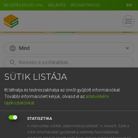
BELÉPÉS EDUID-VAL
BELÉPÉS
REGISZTRÁCIÓ
EN
menu
language
Mind
search
SÜTIK LISTÁJA
GR
KERESÉS
5
6
7
8
9
ö
ü
ó
Itt láthatja és testreszabhatja az önről gyűjtött információkat.
További információért kérjük, olvasd el az
adatvédelmi
r
t
z
u
i
o
p
ő
ú
LÁZÁR A. PÉTER, VARGA GYÖRGY
tájékoztatónkat
.
Angol−magyar egyetemes nagyszótár
g
h
j
k
l
é
á
ű
Ω
STATISZTIKA
v
b
n
m
,
.
-
AltGr
A statisztikai sütiket „teljesítménysütiknek” is nevezik. Ezek a
sütik információkat gyűjtenek a webhely használatának