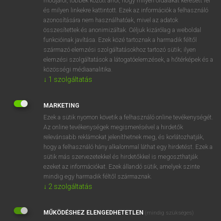
módjáról, többek között arról, hogy milyen oldalakat keresett fel
és milyen linkekre kattintott. Ezek az információk a felhasználó
VAN ELŐFIZETÉSED?
azonosítására nem használhatóak, mivel az adatok
összesítettek és anonimizáltak. Céljuk kizárólag a weboldal
Van előfizetésem a teljes szócikk megtekintéséhez.
funkcióinak javítása. Ezek közé tartoznak a harmadik féltől
származó elemzési szolgáltatásokhoz tartozó sütik; ilyen
BELÉPÉS
elemzési szolgáltatások a látogatóelemzések, a hőtérképek és a
közösségi médiaanalitika.
↓
1
szolgáltatás
MARKETING
Ezek a sütik nyomon követik a felhasználó online tevékenységét.
Az online tevékenységek megismerésével a hirdetők
NINCS ELŐFIZETÉSED?
relevánsabb reklámokat jeleníthetnek meg, és korlátozhatják,
Nincs regisztrációm és előfizetésem. A szótár 2 órás,
hogy a felhasználó hány alkalommal láthat egy hirdetést. Ezek a
díjmentes próbaverziójának elindításához regisztrálok és
sütik más szervezetekkel és hirdetőkkel is megoszthatják
belépek
.
ezeket az információkat. Ezek állandó sütik, amelyek szinte
mindig egy harmadik féltől származnak.
↓
2
szolgáltatás
REGISZTRÁCIÓ
MŰKÖDÉSHEZ ELENGEDHETETLEN
(mindig szükséges)