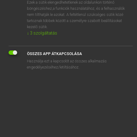
Ezek a sütik elengedhetetlenek az oldalunkon történő
böngészéshez,a funkciók használatához, és a felhasználók
nem tilthatják le azokat. A feltétlenül szükséges sütik közé
Lázár A. Péter, Varga György
tartoznak többek között a személyre szabott beállításokat
ANGOL−MAGYAR EGYETEMES NAGYSZÓTÁR
kezelő sütik.
↓
3
szolgáltatás
Kapcsolódó anyagok
acute abdomen
ÖSSZES APP ÁTKAPCSOLÁSA
acute-angled
Használja ezt a kapcsolót az összes alkalmazás
acutely
engedélyezéséhez/letiltásához.
acuteness
ACV
ACW
acyclia
ad
AD