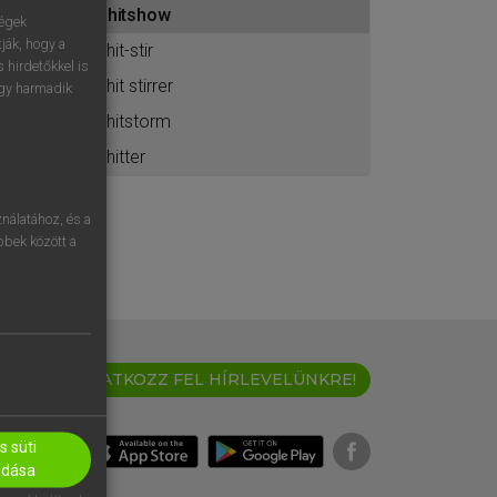
shitshow
ához
ségek
ják, hogy a
shit-stir
 hirdetőkkel is
shit stirrer
egy harmadik
shitstorm
shitter
nálatához, és a
öbbek között a
IRATKOZZ FEL HÍRLEVELÜNKRE!
 süti
adása