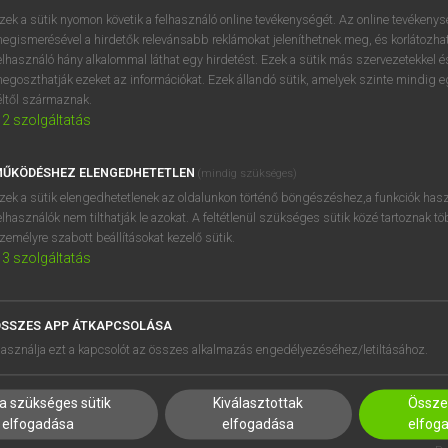
próbaverziójának elindítás
zek a sütik nyomon követik a felhasználó online tevékenységét. Az online tevékeny
BELÉPÉS
regisztrálok és
belépek
.
egismerésével a hirdetők relevánsabb reklámokat jeleníthetnek meg, és korlátozhat
elhasználó hány alkalommal láthat egy hirdetést. Ezek a sütik más szervezetekkel és
egoszthatják ezeket az információkat. Ezek állandó sütik, amelyek szinte mindig 
REGISZTRÁCIÓ
éltől származnak.
2
szolgáltatás
ŰKÖDÉSHEZ ELENGEDHETETLEN
(mindig szükséges)
zek a sütik elengedhetetlenek az oldalunkon történő böngészéshez,a funkciók hasz
elhasználók nem tilthatják le azokat. A feltétlenül szükséges sütik közé tartoznak t
zemélyre szabott beállításokat kezelő sütik.
3
szolgáltatás
SSZES APP ÁTKAPCSOLÁSA
HASZNÁLÓKNAK
SÚGÓ
asználja ezt a kapcsolót az összes alkalmazás engedélyezéséhez/letiltásához.
K
RÓLUNK
NTÉZMÉNYEKNEK
ELÉRHETŐSÉG
a szükséges sütik
Kiválasztottak
Összes
MEGOLDÁSOK
SÜTI BEÁLLÍTÁSOK
elfogadása
elfogadása
elfog