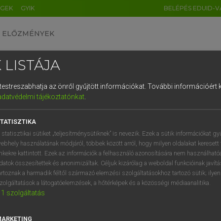
ÉGEK
GYIK
BELÉPÉS EDUID-V
ELŐZMÉNYEK
 LISTÁJA
és testreszabhatja az önről gyűjtött információkat.
További információért k
HU
DE
CN
FR
ES
IT
NL
RU
GR
adatvédelmi tájékoztatónkat
.
 A. PÉTER, VARGA GYÖRGY
1
2
3
4
5
6
7
8
9
ol−magyar egyetemes nagyszótár
TATISZTIKA
q
w
e
r
t
z
u
i
 statisztikai sütiket „teljesítménysütiknek” is nevezik. Ezek a sütik információkat gy
ebhely használatának módjáról, többek között arról, hogy milyen oldalakat keresett 
a
s
d
f
g
h
j
k
l
é
inkekre kattintott. Ezek az információk a felhasználó azonosítására nem használható
datok összesítettek és anonimizáltak. Céljuk kizárólag a weboldal funkcióinak javít
í
y
x
c
v
b
n
m
,
.
artoznak a harmadik féltől származó elemzési szolgáltatásokhoz tartozó sütik; ilye
zolgáltatások a látogatóelemzések, a hőtérképek és a közösségi médiaanalitika.
VAN ELŐFIZETÉSED?
NINCS ELŐFIZETÉSED
1
szolgáltatás
előfizetésem a teljes szócikk
Nincs regisztrációm és előfiz
megtekintéséhez.
A szótár 2 órás, díjmente
MARKETING