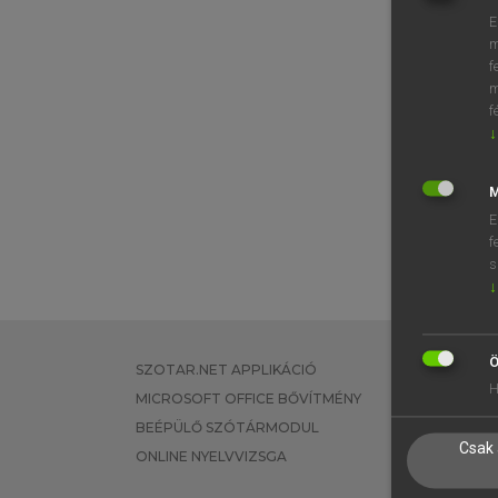
E
m
f
m
f
↓
M
E
f
s
↓
Ö
SZOTAR.NET APPLIKÁCIÓ
EGYÉNI FEL
H
MICROSOFT OFFICE BŐVÍTMÉNY
TANULÓKNA
BEÉPÜLŐ SZÓTÁRMODUL
OKTATÁSI I
Csak 
ONLINE NYELVVIZSGA
VÁLLALATI 