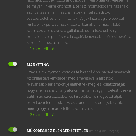
módjáról, többek között arról, hogy milyen oldalakat keresett fel
és milyen linkekre kattintott. Ezek az információk a felhasználó
VAN ELŐFIZETÉSED?
azonosítására nem használhatóak, mivel az adatok
összesítettek és anonimizáltak. Céljuk kizárólag a weboldal
Van előfizetésem a teljes szócikk megtekintéséhez.
funkcióinak javítása. Ezek közé tartoznak a harmadik féltől
származó elemzési szolgáltatásokhoz tartozó sütik; ilyen
BELÉPÉS
elemzési szolgáltatások a látogatóelemzések, a hőtérképek és a
közösségi médiaanalitika.
↓
1
szolgáltatás
MARKETING
Ezek a sütik nyomon követik a felhasználó online tevékenységét.
Az online tevékenységek megismerésével a hirdetők
NINCS ELŐFIZETÉSED?
relevánsabb reklámokat jeleníthetnek meg, és korlátozhatják,
Nincs regisztrációm és előfizetésem. A szótár 2 órás,
hogy a felhasználó hány alkalommal láthat egy hirdetést. Ezek a
díjmentes próbaverziójának elindításához regisztrálok és
sütik más szervezetekkel és hirdetőkkel is megoszthatják
belépek
.
ezeket az információkat. Ezek állandó sütik, amelyek szinte
mindig egy harmadik féltől származnak.
↓
2
szolgáltatás
REGISZTRÁCIÓ
MŰKÖDÉSHEZ ELENGEDHETETLEN
(mindig szükséges)