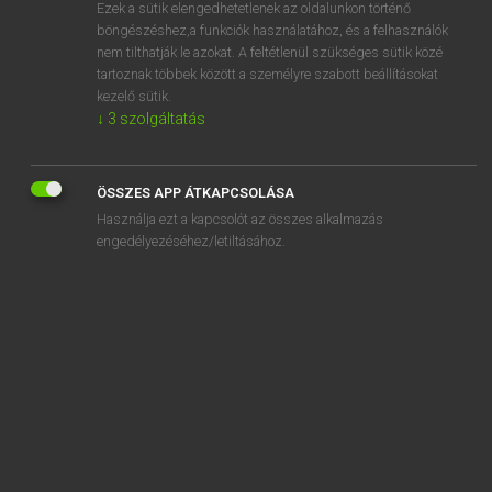
Ezek a sütik elengedhetetlenek az oldalunkon történő
böngészéshez,a funkciók használatához, és a felhasználók
nem tilthatják le azokat. A feltétlenül szükséges sütik közé
Lázár A. Péter, Varga György
tartoznak többek között a személyre szabott beállításokat
ANGOL−MAGYAR EGYETEMES NAGYSZÓTÁR
kezelő sütik.
↓
3
szolgáltatás
Kapcsolódó anyagok
serious error
ÖSSZES APP ÁTKAPCSOLÁSA
seriously
Használja ezt a kapcsolót az összes alkalmazás
serious-minded
engedélyezéséhez/letiltásához.
seriousness
serjeant-at-arms
sermon
sermonize
sermonizer
seroconversion