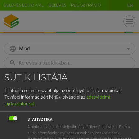
BELÉPÉS EDUID-VAL
BELÉPÉS
REGISZTRÁCIÓ
EN
menu
language
Mind
search
SÜTIK LISTÁJA
GR
KERESÉS
5
6
7
8
9
ö
ü
ó
Itt láthatja és testreszabhatja az önről gyűjtött információkat.
További információért kérjük, olvasd el az
adatvédelmi
r
t
z
u
i
o
p
ő
ú
LÁZÁR A. PÉTER, VARGA GYÖRGY
tájékoztatónkat
.
Angol−magyar egyetemes nagyszótár
g
h
j
k
l
é
á
ű
Ω
STATISZTIKA
v
b
n
m
,
.
-
AltGr
A statisztikai sütiket „teljesítménysütiknek” is nevezik. Ezek a
sütik információkat gyűjtenek a webhely használatának