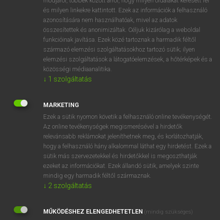
módjáról, többek között arról, hogy milyen oldalakat keresett fel
és milyen linkekre kattintott. Ezek az információk a felhasználó
VAN ELŐFIZETÉSED?
azonosítására nem használhatóak, mivel az adatok
összesítettek és anonimizáltak. Céljuk kizárólag a weboldal
Van előfizetésem a teljes szócikk megtekintéséhez.
funkcióinak javítása. Ezek közé tartoznak a harmadik féltől
származó elemzési szolgáltatásokhoz tartozó sütik; ilyen
BELÉPÉS
elemzési szolgáltatások a látogatóelemzések, a hőtérképek és a
közösségi médiaanalitika.
↓
1
szolgáltatás
MARKETING
Ezek a sütik nyomon követik a felhasználó online tevékenységét.
Az online tevékenységek megismerésével a hirdetők
NINCS ELŐFIZETÉSED?
relevánsabb reklámokat jeleníthetnek meg, és korlátozhatják,
Nincs regisztrációm és előfizetésem. A szótár 2 órás,
hogy a felhasználó hány alkalommal láthat egy hirdetést. Ezek a
díjmentes próbaverziójának elindításához regisztrálok és
sütik más szervezetekkel és hirdetőkkel is megoszthatják
belépek
.
ezeket az információkat. Ezek állandó sütik, amelyek szinte
mindig egy harmadik féltől származnak.
↓
2
szolgáltatás
REGISZTRÁCIÓ
MŰKÖDÉSHEZ ELENGEDHETETLEN
(mindig szükséges)