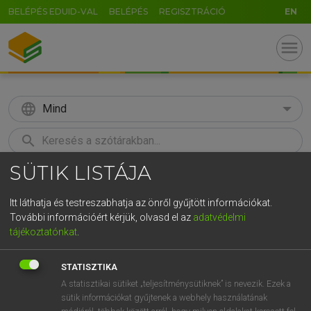
BELÉPÉS EDUID-VAL
BELÉPÉS
REGISZTRÁCIÓ
EN
menu
language
Mind
search
SÜTIK LISTÁJA
GR
KERESÉS
5
6
7
8
9
ö
ü
ó
Itt láthatja és testreszabhatja az önről gyűjtött információkat.
További információért kérjük, olvasd el az
adatvédelmi
r
t
z
u
i
o
p
ő
ú
LÁZÁR A. PÉTER, VARGA GYÖRGY
tájékoztatónkat
.
Angol−magyar egyetemes nagyszótár
g
h
j
k
l
é
á
ű
Ω
STATISZTIKA
v
b
n
m
,
.
-
AltGr
A statisztikai sütiket „teljesítménysütiknek” is nevezik. Ezek a
sütik információkat gyűjtenek a webhely használatának