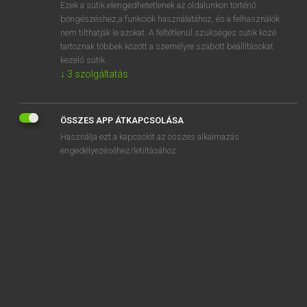
Ezek a sütik elengedhetetlenek az oldalunkon történő
böngészéshez,a funkciók használatához, és a felhasználók
nem tilthatják le azokat. A feltétlenül szükséges sütik közé
Lázár A. Péter, Varga György
tartoznak többek között a személyre szabott beállításokat
ANGOL−MAGYAR EGYETEMES NAGYSZÓTÁR
kezelő sütik.
↓
3
szolgáltatás
Kapcsolódó anyagok
SATB
ÖSSZES APP ÁTKAPCSOLÁSA
satchel
Használja ezt a kapcsolót az összes alkalmazás
sate
engedélyezéséhez/letiltásához.
sateen
satellite
satellite broadcasting
satellite channel
satellite city
satellite communication