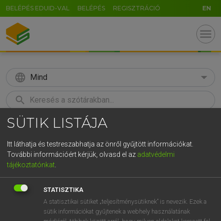
BELÉPÉS EDUID-VAL
BELÉPÉS
REGISZTRÁCIÓ
EN
menu
language
Mind
search
SÜTIK LISTÁJA
GR
KERESÉS
5
6
7
8
9
ö
ü
ó
Itt láthatja és testreszabhatja az önről gyűjtött információkat.
További információért kérjük, olvasd el az
adatvédelmi
r
t
z
u
i
o
p
ő
ú
LÁZÁR A. PÉTER, VARGA GYÖRGY
tájékoztatónkat
.
Angol−magyar egyetemes nagyszótár
g
h
j
k
l
é
á
ű
Ω
STATISZTIKA
v
b
n
m
,
.
-
AltGr
A statisztikai sütiket „teljesítménysütiknek” is nevezik. Ezek a
sütik információkat gyűjtenek a webhely használatának