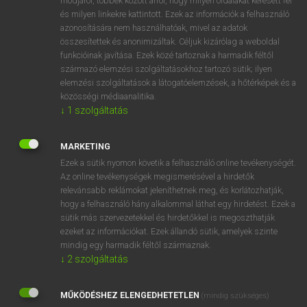
módjáról, többek között arról, hogy milyen oldalakat keresett fel
és milyen linkekre kattintott. Ezek az információk a felhasználó
VAN ELŐFIZETÉSED?
azonosítására nem használhatóak, mivel az adatok
összesítettek és anonimizáltak. Céljuk kizárólag a weboldal
Van előfizetésem a teljes szócikk megtekintéséhez.
funkcióinak javítása. Ezek közé tartoznak a harmadik féltől
származó elemzési szolgáltatásokhoz tartozó sütik; ilyen
BELÉPÉS
elemzési szolgáltatások a látogatóelemzések, a hőtérképek és a
közösségi médiaanalitika.
↓
1
szolgáltatás
MARKETING
Ezek a sütik nyomon követik a felhasználó online tevékenységét.
Az online tevékenységek megismerésével a hirdetők
NINCS ELŐFIZETÉSED?
relevánsabb reklámokat jeleníthetnek meg, és korlátozhatják,
Nincs regisztrációm és előfizetésem. A szótár 2 órás,
hogy a felhasználó hány alkalommal láthat egy hirdetést. Ezek a
díjmentes próbaverziójának elindításához regisztrálok és
sütik más szervezetekkel és hirdetőkkel is megoszthatják
belépek
.
ezeket az információkat. Ezek állandó sütik, amelyek szinte
mindig egy harmadik féltől származnak.
↓
2
szolgáltatás
REGISZTRÁCIÓ
MŰKÖDÉSHEZ ELENGEDHETETLEN
(mindig szükséges)