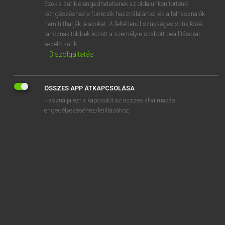
Ezek a sütik elengedhetetlenek az oldalunkon történő
böngészéshez,a funkciók használatához, és a felhasználók
nem tilthatják le azokat. A feltétlenül szükséges sütik közé
Lázár A. Péter, Varga György
tartoznak többek között a személyre szabott beállításokat
ANGOL−MAGYAR EGYETEMES NAGYSZÓTÁR
kezelő sütik.
↓
3
szolgáltatás
Kapcsolódó anyagok
RI
ÖSSZES APP ÁTKAPCSOLÁSA
R&I
Használja ezt a kapcsolót az összes alkalmazás
rial
engedélyezéséhez/letiltásához.
rib
RIBA
ribald
ribaldry
riband
ribbed