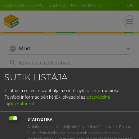
BELÉPÉS EDUID-VAL
BELÉPÉS
REGISZTRÁCIÓ
EN
menu
language
Mind
search
SÜTIK LISTÁJA
GR
KERESÉS
5
6
7
8
9
ö
ü
ó
Itt láthatja és testreszabhatja az önről gyűjtött információkat.
További információért kérjük, olvasd el az
adatvédelmi
r
t
z
u
i
o
p
ő
ú
LÁZÁR A. PÉTER, VARGA GYÖRGY
tájékoztatónkat
.
Angol−magyar egyetemes nagyszótár
g
h
j
k
l
é
á
ű
Ω
STATISZTIKA
v
b
n
m
,
.
-
AltGr
A statisztikai sütiket „teljesítménysütiknek” is nevezik. Ezek a
sütik információkat gyűjtenek a webhely használatának