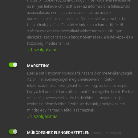
módjáról, többek között arról, hogy milyen oldalakat keresett fel
és milyen linkekre kattintott. Ezek az információk a felhasználó
VAN ELŐFIZETÉSED?
azonosítására nem használhatóak, mivel az adatok
összesítettek és anonimizáltak. Céljuk kizárólag a weboldal
Van előfizetésem a teljes szócikk megtekintéséhez.
funkcióinak javítása. Ezek közé tartoznak a harmadik féltől
származó elemzési szolgáltatásokhoz tartozó sütik; ilyen
BELÉPÉS
elemzési szolgáltatások a látogatóelemzések, a hőtérképek és a
közösségi médiaanalitika.
↓
1
szolgáltatás
MARKETING
Ezek a sütik nyomon követik a felhasználó online tevékenységét.
Az online tevékenységek megismerésével a hirdetők
NINCS ELŐFIZETÉSED?
relevánsabb reklámokat jeleníthetnek meg, és korlátozhatják,
Nincs regisztrációm és előfizetésem. A szótár 2 órás,
hogy a felhasználó hány alkalommal láthat egy hirdetést. Ezek a
díjmentes próbaverziójának elindításához regisztrálok és
sütik más szervezetekkel és hirdetőkkel is megoszthatják
belépek
.
ezeket az információkat. Ezek állandó sütik, amelyek szinte
mindig egy harmadik féltől származnak.
↓
2
szolgáltatás
REGISZTRÁCIÓ
MŰKÖDÉSHEZ ELENGEDHETETLEN
(mindig szükséges)