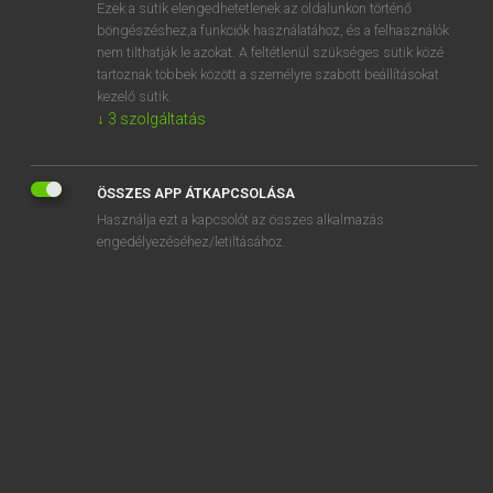
Ezek a sütik elengedhetetlenek az oldalunkon történő
böngészéshez,a funkciók használatához, és a felhasználók
nem tilthatják le azokat. A feltétlenül szükséges sütik közé
Lázár A. Péter, Varga György
tartoznak többek között a személyre szabott beállításokat
ANGOL−MAGYAR EGYETEMES NAGYSZÓTÁR
kezelő sütik.
↓
3
szolgáltatás
Kapcsolódó anyagok
becloud
ÖSSZES APP ÁTKAPCSOLÁSA
become
Használja ezt a kapcsolót az összes alkalmazás
become of
engedélyezéséhez/letiltásához.
becoming
becomingly
becquerel
bed
BEd
BED