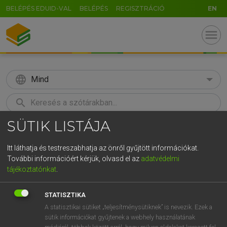
BELÉPÉS EDUID-VAL
BELÉPÉS
REGISZTRÁCIÓ
EN
menu
language
Mind
search
SÜTIK LISTÁJA
GR
KERESÉS
5
6
7
8
9
ö
ü
ó
Itt láthatja és testreszabhatja az önről gyűjtött információkat.
További információért kérjük, olvasd el az
adatvédelmi
r
t
z
u
i
o
p
ő
ú
LÁZÁR A. PÉTER, VARGA GYÖRGY
tájékoztatónkat
.
Angol−magyar egyetemes nagyszótár
g
h
j
k
l
é
á
ű
Ω
STATISZTIKA
v
b
n
m
,
.
-
AltGr
A statisztikai sütiket „teljesítménysütiknek” is nevezik. Ezek a
sütik információkat gyűjtenek a webhely használatának