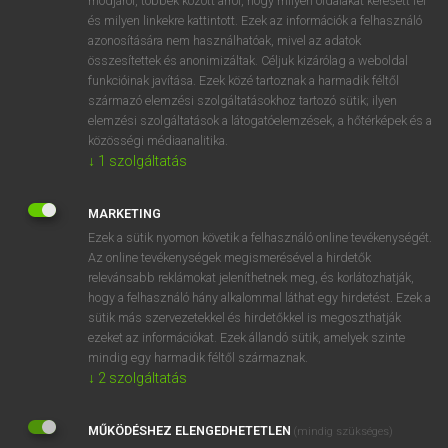
módjáról, többek között arról, hogy milyen oldalakat keresett fel
és milyen linkekre kattintott. Ezek az információk a felhasználó
VAN ELŐFIZETÉSED?
azonosítására nem használhatóak, mivel az adatok
összesítettek és anonimizáltak. Céljuk kizárólag a weboldal
Van előfizetésem a teljes szócikk megtekintéséhez.
funkcióinak javítása. Ezek közé tartoznak a harmadik féltől
származó elemzési szolgáltatásokhoz tartozó sütik; ilyen
BELÉPÉS
elemzési szolgáltatások a látogatóelemzések, a hőtérképek és a
közösségi médiaanalitika.
↓
1
szolgáltatás
MARKETING
Ezek a sütik nyomon követik a felhasználó online tevékenységét.
Az online tevékenységek megismerésével a hirdetők
NINCS ELŐFIZETÉSED?
relevánsabb reklámokat jeleníthetnek meg, és korlátozhatják,
Nincs regisztrációm és előfizetésem. A szótár 2 órás,
hogy a felhasználó hány alkalommal láthat egy hirdetést. Ezek a
díjmentes próbaverziójának elindításához regisztrálok és
sütik más szervezetekkel és hirdetőkkel is megoszthatják
belépek
.
ezeket az információkat. Ezek állandó sütik, amelyek szinte
mindig egy harmadik féltől származnak.
↓
2
szolgáltatás
REGISZTRÁCIÓ
MŰKÖDÉSHEZ ELENGEDHETETLEN
(mindig szükséges)