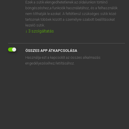
Ezek a sütik elengedhetetlenek az oldalunkon történő
böngészéshez,a funkciók használatához, és a felhasználók
nem tilthatják le azokat. A feltétlenül szükséges sütik közé
Lázár A. Péter, Varga György
tartoznak többek között a személyre szabott beállításokat
ANGOL−MAGYAR EGYETEMES NAGYSZÓTÁR
kezelő sütik.
↓
3
szolgáltatás
Kapcsolódó anyagok
renege
ÖSSZES APP ÁTKAPCSOLÁSA
renegotiate
Használja ezt a kapcsolót az összes alkalmazás
renegotiation
engedélyezéséhez/letiltásához.
renew
renewable
renewal
Renie
renitent
renminbi