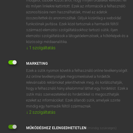
módjáról, többek között arról, hogy milyen oldalakat keresett fel
és milyen linkekre kattintott. Ezek az információk a felhasználó
VAN ELŐFIZETÉSED?
azonosítására nem használhatóak, mivel az adatok
összesítettek és anonimizáltak. Céljuk kizárólag a weboldal
Van előfizetésem a teljes szócikk megtekintéséhez.
funkcióinak javítása. Ezek közé tartoznak a harmadik féltől
származó elemzési szolgáltatásokhoz tartozó sütik; ilyen
BELÉPÉS
elemzési szolgáltatások a látogatóelemzések, a hőtérképek és a
közösségi médiaanalitika.
↓
1
szolgáltatás
MARKETING
Ezek a sütik nyomon követik a felhasználó online tevékenységét.
Az online tevékenységek megismerésével a hirdetők
NINCS ELŐFIZETÉSED?
relevánsabb reklámokat jeleníthetnek meg, és korlátozhatják,
Nincs regisztrációm és előfizetésem. A szótár 2 órás,
hogy a felhasználó hány alkalommal láthat egy hirdetést. Ezek a
díjmentes próbaverziójának elindításához regisztrálok és
sütik más szervezetekkel és hirdetőkkel is megoszthatják
belépek
.
ezeket az információkat. Ezek állandó sütik, amelyek szinte
mindig egy harmadik féltől származnak.
↓
2
szolgáltatás
REGISZTRÁCIÓ
MŰKÖDÉSHEZ ELENGEDHETETLEN
(mindig szükséges)