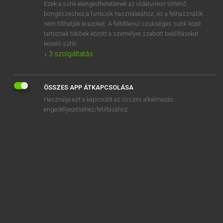
Ezek a sütik elengedhetetlenek az oldalunkon történő
böngészéshez,a funkciók használatához, és a felhasználók
nem tilthatják le azokat. A feltétlenül szükséges sütik közé
Lázár A. Péter, Varga György
tartoznak többek között a személyre szabott beállításokat
ANGOL−MAGYAR EGYETEMES NAGYSZÓTÁR
kezelő sütik.
↓
3
szolgáltatás
Kapcsolódó anyagok
puddle
ÖSSZES APP ÁTKAPCSOLÁSA
pudency
Használja ezt a kapcsolót az összes alkalmazás
pudendal
engedélyezéséhez/letiltásához.
pudendal slit
pudendum
pudent
pudge
pudgy
pudsy