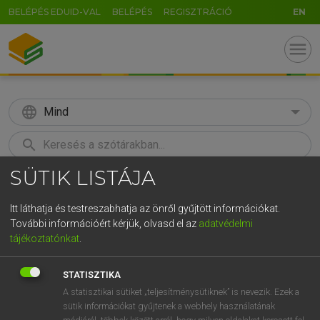
BELÉPÉS EDUID-VAL
BELÉPÉS
REGISZTRÁCIÓ
EN
menu
language
Mind
search
SÜTIK LISTÁJA
GR
KERESÉS
5
6
7
8
9
ö
ü
ó
Itt láthatja és testreszabhatja az önről gyűjtött információkat.
További információért kérjük, olvasd el az
adatvédelmi
r
t
z
u
i
o
p
ő
ú
LÁZÁR A. PÉTER, VARGA GYÖRGY
tájékoztatónkat
.
Angol−magyar egyetemes nagyszótár
g
h
j
k
l
é
á
ű
Ω
STATISZTIKA
v
b
n
m
,
.
-
AltGr
A statisztikai sütiket „teljesítménysütiknek” is nevezik. Ezek a
sütik információkat gyűjtenek a webhely használatának