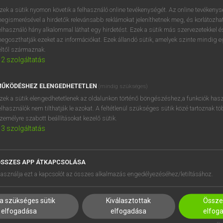
próbaverziójának elindítás
zek a sütik nyomon követik a felhasználó online tevékenységét. Az online tevékeny
BELÉPÉS
regisztrálok és
belépek
.
egismerésével a hirdetők relevánsabb reklámokat jeleníthetnek meg, és korlátozhat
elhasználó hány alkalommal láthat egy hirdetést. Ezek a sütik más szervezetekkel és
egoszthatják ezeket az információkat. Ezek állandó sütik, amelyek szinte mindig 
REGISZTRÁCIÓ
éltől származnak.
2
szolgáltatás
ŰKÖDÉSHEZ ELENGEDHETETLEN
(mindig szükséges)
zek a sütik elengedhetetlenek az oldalunkon történő böngészéshez,a funkciók hasz
elhasználók nem tilthatják le azokat. A feltétlenül szükséges sütik közé tartoznak t
zemélyre szabott beállításokat kezelő sütik.
3
szolgáltatás
SSZES APP ÁTKAPCSOLÁSA
HASZNÁLÓKNAK
SÚGÓ
asználja ezt a kapcsolót az összes alkalmazás engedélyezéséhez/letiltásához.
K
RÓLUNK
NTÉZMÉNYEKNEK
ELÉRHETŐSÉG
a szükséges sütik
Kiválasztottak
Összes
MEGOLDÁSOK
SÜTI BEÁLLÍTÁSOK
elfogadása
elfogadása
elfog