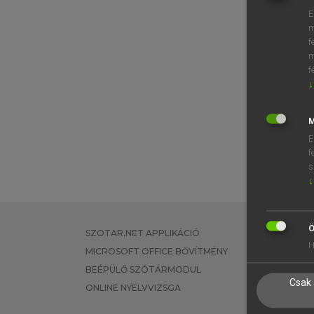
E
m
f
m
f
↓
M
E
f
s
↓
Ö
SZOTAR.NET APPLIKÁCIÓ
EGYÉNI FEL
H
MICROSOFT OFFICE BŐVÍTMÉNY
TANULÓKNA
BEÉPÜLŐ SZÓTÁRMODUL
OKTATÁSI I
Csak 
ONLINE NYELVVIZSGA
VÁLLALATI 