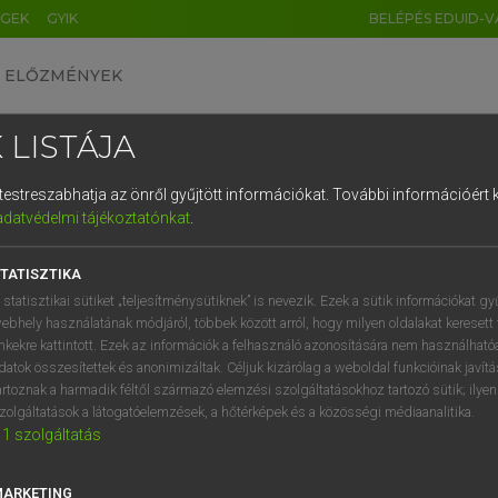
ÉGEK
GYIK
BELÉPÉS EDUID-V
ELŐZMÉNYEK
 LISTÁJA
és testreszabhatja az önről gyűjtött információkat.
További információért k
HU
DE
CN
FR
ES
IT
NL
RU
GR
adatvédelmi tájékoztatónkat
.
 A. PÉTER, VARGA GYÖRGY
1
2
3
4
5
6
7
8
9
ol−magyar egyetemes nagyszótár
TATISZTIKA
q
w
e
r
t
z
u
i
 statisztikai sütiket „teljesítménysütiknek” is nevezik. Ezek a sütik információkat gy
ebhely használatának módjáról, többek között arról, hogy milyen oldalakat keresett 
a
s
d
f
g
h
j
k
l
é
inkekre kattintott. Ezek az információk a felhasználó azonosítására nem használható
datok összesítettek és anonimizáltak. Céljuk kizárólag a weboldal funkcióinak javít
í
y
x
c
v
b
n
m
,
.
artoznak a harmadik féltől származó elemzési szolgáltatásokhoz tartozó sütik; ilye
zolgáltatások a látogatóelemzések, a hőtérképek és a közösségi médiaanalitika.
VAN ELŐFIZETÉSED?
NINCS ELŐFIZETÉSED
1
szolgáltatás
előfizetésem a teljes szócikk
Nincs regisztrációm és előfiz
megtekintéséhez.
A szótár 2 órás, díjmente
MARKETING