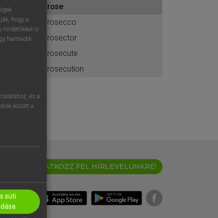
prose
ához
ségek
ják, hogy a
prosecco
 hirdetőkkel is
prosector
egy harmadik
prosecute
prosecution
nálatához, és a
öbbek között a
IRATKOZZ FEL HÍRLEVELÜNKRE!
 süti
adása