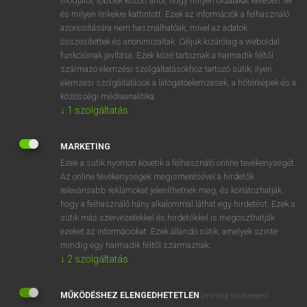
módjáról, többek között arról, hogy milyen oldalakat keresett fel
és milyen linkekre kattintott. Ezek az információk a felhasználó
VAN ELŐFIZETÉSED?
azonosítására nem használhatóak, mivel az adatok
összesítettek és anonimizáltak. Céljuk kizárólag a weboldal
Van előfizetésem a teljes szócikk megtekintéséhez.
funkcióinak javítása. Ezek közé tartoznak a harmadik féltől
származó elemzési szolgáltatásokhoz tartozó sütik; ilyen
BELÉPÉS
elemzési szolgáltatások a látogatóelemzések, a hőtérképek és a
közösségi médiaanalitika.
↓
1
szolgáltatás
MARKETING
Ezek a sütik nyomon követik a felhasználó online tevékenységét.
Az online tevékenységek megismerésével a hirdetők
NINCS ELŐFIZETÉSED?
relevánsabb reklámokat jeleníthetnek meg, és korlátozhatják,
Nincs regisztrációm és előfizetésem. A szótár 2 órás,
hogy a felhasználó hány alkalommal láthat egy hirdetést. Ezek a
díjmentes próbaverziójának elindításához regisztrálok és
sütik más szervezetekkel és hirdetőkkel is megoszthatják
belépek
.
ezeket az információkat. Ezek állandó sütik, amelyek szinte
mindig egy harmadik féltől származnak.
↓
2
szolgáltatás
REGISZTRÁCIÓ
MŰKÖDÉSHEZ ELENGEDHETETLEN
(mindig szükséges)