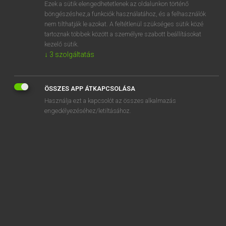
Ezek a sütik elengedhetetlenek az oldalunkon történő
böngészéshez,a funkciók használatához, és a felhasználók
nem tilthatják le azokat. A feltétlenül szükséges sütik közé
Lázár A. Péter, Varga György
tartoznak többek között a személyre szabott beállításokat
ANGOL−MAGYAR EGYETEMES NAGYSZÓTÁR
kezelő sütik.
↓
3
szolgáltatás
Kapcsolódó anyagok
pressed
ÖSSZES APP ÁTKAPCSOLÁSA
presser
Használja ezt a kapcsolót az összes alkalmazás
press for
engedélyezéséhez/letiltásához.
press gallery
pressgang
press-gang
pressie
pressing
pressing cloth