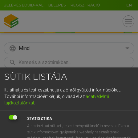
BELÉPÉS EDUID-VAL
BELÉPÉS
REGISZTRÁCIÓ
EN
menu
language
Mind
search
SÜTIK LISTÁJA
GR
KERESÉS
5
6
7
8
9
ö
ü
ó
Itt láthatja és testreszabhatja az önről gyűjtött információkat.
További információért kérjük, olvasd el az
adatvédelmi
r
t
z
u
i
o
p
ő
ú
LÁZÁR A. PÉTER, VARGA GYÖRGY
tájékoztatónkat
.
Angol−magyar egyetemes nagyszótár
g
h
j
k
l
é
á
ű
Ω
STATISZTIKA
v
b
n
m
,
.
-
AltGr
A statisztikai sütiket „teljesítménysütiknek” is nevezik. Ezek a
sütik információkat gyűjtenek a webhely használatának