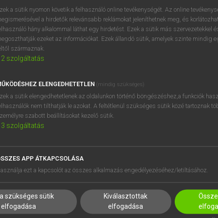
próbaverziójának elindítás
zek a sütik nyomon követik a felhasználó online tevékenységét. Az online tevékeny
BELÉPÉS
regisztrálok és
belépek
.
egismerésével a hirdetők relevánsabb reklámokat jeleníthetnek meg, és korlátozhat
elhasználó hány alkalommal láthat egy hirdetést. Ezek a sütik más szervezetekkel és
egoszthatják ezeket az információkat. Ezek állandó sütik, amelyek szinte mindig 
REGISZTRÁCIÓ
éltől származnak.
2
szolgáltatás
ŰKÖDÉSHEZ ELENGEDHETETLEN
(mindig szükséges)
zek a sütik elengedhetetlenek az oldalunkon történő böngészéshez,a funkciók hasz
elhasználók nem tilthatják le azokat. A feltétlenül szükséges sütik közé tartoznak t
zemélyre szabott beállításokat kezelő sütik.
3
szolgáltatás
SSZES APP ÁTKAPCSOLÁSA
HASZNÁLÓKNAK
SÚGÓ
asználja ezt a kapcsolót az összes alkalmazás engedélyezéséhez/letiltásához.
K
RÓLUNK
NTÉZMÉNYEKNEK
ELÉRHETŐSÉG
a szükséges sütik
Kiválasztottak
Összes
MEGOLDÁSOK
SÜTI BEÁLLÍTÁSOK
elfogadása
elfogadása
elfog