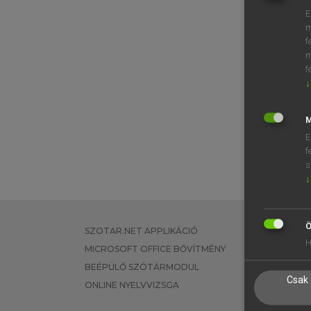
E
m
f
m
f
↓
M
E
f
s
↓
Ö
SZOTAR.NET APPLIKÁCIÓ
EGYÉNI FEL
H
MICROSOFT OFFICE BŐVÍTMÉNY
TANULÓKNA
BEÉPÜLŐ SZÓTÁRMODUL
OKTATÁSI I
Csak 
ONLINE NYELVVIZSGA
VÁLLALATI 