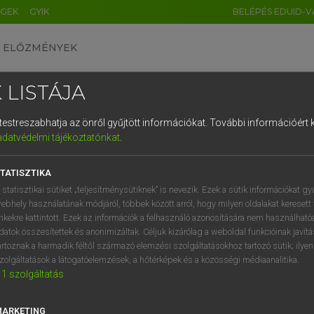
ÉGEK
GYIK
BELÉPÉS EDUID-V
ELŐZMÉNYEK
 LISTÁJA
és testreszabhatja az önről gyűjtött információkat.
További információért k
HU
DE
CN
FR
ES
IT
NL
RU
GR
adatvédelmi tájékoztatónkat
.
 A. PÉTER, VARGA GYÖRGY
1
2
3
4
5
6
7
8
9
ol−magyar egyetemes nagyszótár
TATISZTIKA
q
w
e
r
t
z
u
i
 statisztikai sütiket „teljesítménysütiknek” is nevezik. Ezek a sütik információkat gy
ebhely használatának módjáról, többek között arról, hogy milyen oldalakat keresett 
a
s
d
f
g
h
j
k
l
é
inkekre kattintott. Ezek az információk a felhasználó azonosítására nem használható
datok összesítettek és anonimizáltak. Céljuk kizárólag a weboldal funkcióinak javít
í
y
x
c
v
b
n
m
,
.
artoznak a harmadik féltől származó elemzési szolgáltatásokhoz tartozó sütik; ilye
zolgáltatások a látogatóelemzések, a hőtérképek és a közösségi médiaanalitika.
VAN ELŐFIZETÉSED?
NINCS ELŐFIZETÉSED
1
szolgáltatás
előfizetésem a teljes szócikk
Nincs regisztrációm és előfiz
megtekintéséhez.
A szótár 2 órás, díjmente
MARKETING