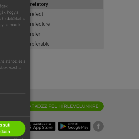
prefatory
ához
ségek
ják, hogy a
prefect
 hirdetőkkel is
prefecture
egy harmadik
prefer
preferable
nálatához, és a
öbbek között a
IRATKOZZ FEL HÍRLEVELÜNKRE!
 süti
adása