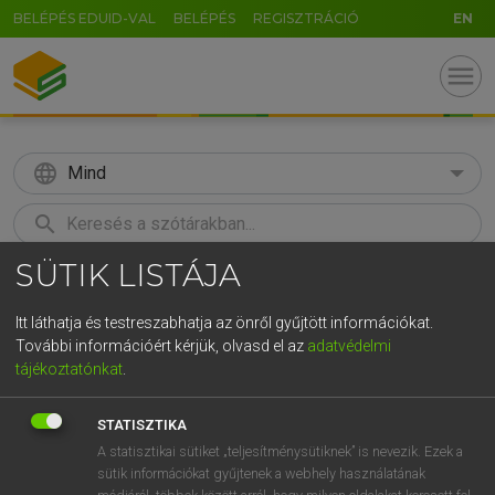
BELÉPÉS EDUID-VAL
BELÉPÉS
REGISZTRÁCIÓ
EN
menu
language
Mind
search
SÜTIK LISTÁJA
GR
KERESÉS
5
6
7
8
9
ö
ü
ó
Itt láthatja és testreszabhatja az önről gyűjtött információkat.
További információért kérjük, olvasd el az
adatvédelmi
r
t
z
u
i
o
p
ő
ú
LÁZÁR A. PÉTER, VARGA GYÖRGY
tájékoztatónkat
.
Angol−magyar egyetemes nagyszótár
g
h
j
k
l
é
á
ű
Ω
STATISZTIKA
v
b
n
m
,
.
-
AltGr
A statisztikai sütiket „teljesítménysütiknek” is nevezik. Ezek a
sütik információkat gyűjtenek a webhely használatának