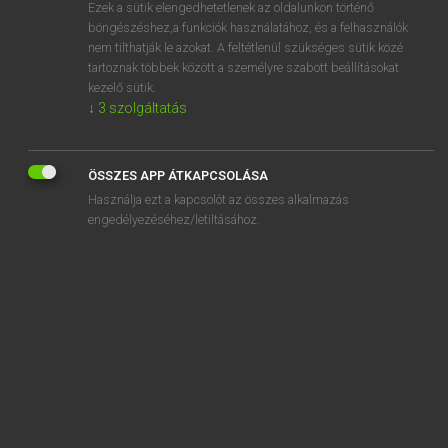
Ezek a sütik elengedhetetlenek az oldalunkon történő
böngészéshez,a funkciók használatához, és a felhasználók
nem tilthatják le azokat. A feltétlenül szükséges sütik közé
Lázár A. Péter, Varga György
tartoznak többek között a személyre szabott beállításokat
ANGOL−MAGYAR EGYETEMES NAGYSZÓTÁR
kezelő sütik.
↓
3
szolgáltatás
Kapcsolódó anyagok
PETA
ÖSSZES APP ÁTKAPCSOLÁSA
peta-
Használja ezt a kapcsolót az összes alkalmazás
petal
engedélyezéséhez/letiltásához.
petaliferous
petalled
petaloid
petalous
petard
PET bottle