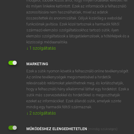
módjáról, többek között arról, hogy milyen oldalakat keresett fel
és milyen linkekre kattintott. Ezek az információk a felhasználó
VAN ELŐFIZETÉSED?
azonosítására nem használhatóak, mivel az adatok
összesítettek és anonimizáltak. Céljuk kizárólag a weboldal
Van előfizetésem a teljes szócikk megtekintéséhez.
funkcióinak javítása. Ezek közé tartoznak a harmadik féltől
származó elemzési szolgáltatásokhoz tartozó sütik; ilyen
BELÉPÉS
elemzési szolgáltatások a látogatóelemzések, a hőtérképek és a
közösségi médiaanalitika.
↓
1
szolgáltatás
MARKETING
Ezek a sütik nyomon követik a felhasználó online tevékenységét.
Az online tevékenységek megismerésével a hirdetők
NINCS ELŐFIZETÉSED?
relevánsabb reklámokat jeleníthetnek meg, és korlátozhatják,
Nincs regisztrációm és előfizetésem. A szótár 2 órás,
hogy a felhasználó hány alkalommal láthat egy hirdetést. Ezek a
díjmentes próbaverziójának elindításához regisztrálok és
sütik más szervezetekkel és hirdetőkkel is megoszthatják
belépek
.
ezeket az információkat. Ezek állandó sütik, amelyek szinte
mindig egy harmadik féltől származnak.
↓
2
szolgáltatás
REGISZTRÁCIÓ
MŰKÖDÉSHEZ ELENGEDHETETLEN
(mindig szükséges)