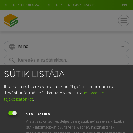
BELÉPÉS EDUID-VAL
BELÉPÉS
REGISZTRÁCIÓ
EN
menu
language
Mind
search
SÜTIK LISTÁJA
GR
KERESÉS
5
6
7
8
9
ö
ü
ó
Itt láthatja és testreszabhatja az önről gyűjtött információkat.
További információért kérjük, olvasd el az
adatvédelmi
r
t
z
u
i
o
p
ő
ú
LÁZÁR A. PÉTER, VARGA GYÖRGY
tájékoztatónkat
.
Angol−magyar egyetemes nagyszótár
g
h
j
k
l
é
á
ű
Ω
STATISZTIKA
v
b
n
m
,
.
-
AltGr
A statisztikai sütiket „teljesítménysütiknek” is nevezik. Ezek a
sütik információkat gyűjtenek a webhely használatának