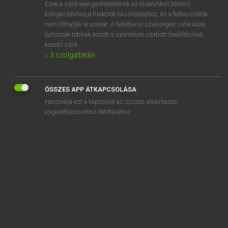
Ezek a sütik elengedhetetlenek az oldalunkon történő
böngészéshez,a funkciók használatához, és a felhasználók
nem tilthatják le azokat. A feltétlenül szükséges sütik közé
Lázár A. Péter, Varga György
tartoznak többek között a személyre szabott beállításokat
ANGOL−MAGYAR EGYETEMES NAGYSZÓTÁR
kezelő sütik.
↓
3
szolgáltatás
Kapcsolódó anyagok
bandstand
ÖSSZES APP ÁTKAPCSOLÁSA
band together
Használja ezt a kapcsolót az összes alkalmazás
bandura
engedélyezéséhez/letiltásához.
bandwagon
bandwidth
bandwidth limitation
bandy
bandy-legged
bane