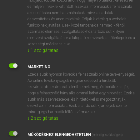
módjáról, többek között arról, hogy milyen oldalakat keresett fel
és milyen linkekre kattintott. Ezek az információk a felhasználó
VAN ELŐFIZETÉSED?
azonosítására nem használhatóak, mivel az adatok
összesítettek és anonimizáltak. Céljuk kizárólag a weboldal
Van előfizetésem a teljes szócikk megtekintéséhez.
funkcióinak javítása. Ezek közé tartoznak a harmadik féltől
származó elemzési szolgáltatásokhoz tartozó sütik; ilyen
BELÉPÉS
elemzési szolgáltatások a látogatóelemzések, a hőtérképek és a
közösségi médiaanalitika.
↓
1
szolgáltatás
MARKETING
Ezek a sütik nyomon követik a felhasználó online tevékenységét.
Az online tevékenységek megismerésével a hirdetők
NINCS ELŐFIZETÉSED?
relevánsabb reklámokat jeleníthetnek meg, és korlátozhatják,
Nincs regisztrációm és előfizetésem. A szótár 2 órás,
hogy a felhasználó hány alkalommal láthat egy hirdetést. Ezek a
díjmentes próbaverziójának elindításához regisztrálok és
sütik más szervezetekkel és hirdetőkkel is megoszthatják
belépek
.
ezeket az információkat. Ezek állandó sütik, amelyek szinte
mindig egy harmadik féltől származnak.
↓
2
szolgáltatás
REGISZTRÁCIÓ
MŰKÖDÉSHEZ ELENGEDHETETLEN
(mindig szükséges)