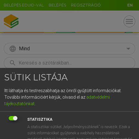
BELÉPÉS EDUID-VAL
BELÉPÉS
REGISZTRÁCIÓ
EN
menu
language
Mind
search
SÜTIK LISTÁJA
GR
KERESÉS
5
6
7
8
9
ö
ü
ó
Itt láthatja és testreszabhatja az önről gyűjtött információkat.
További információért kérjük, olvasd el az
adatvédelmi
r
t
z
u
i
o
p
ő
ú
LÁZÁR A. PÉTER, VARGA GYÖRGY
tájékoztatónkat
.
Angol−magyar egyetemes nagyszótár
g
h
j
k
l
é
á
ű
Ω
STATISZTIKA
v
b
n
m
,
.
-
AltGr
A statisztikai sütiket „teljesítménysütiknek” is nevezik. Ezek a
sütik információkat gyűjtenek a webhely használatának