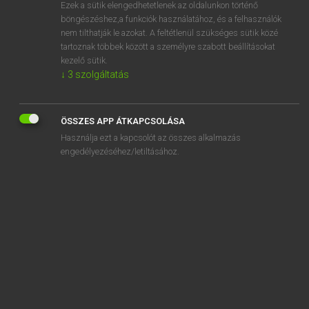
Ezek a sütik elengedhetetlenek az oldalunkon történő
böngészéshez,a funkciók használatához, és a felhasználók
nem tilthatják le azokat. A feltétlenül szükséges sütik közé
Lázár A. Péter, Varga György
tartoznak többek között a személyre szabott beállításokat
ANGOL−MAGYAR EGYETEMES NAGYSZÓTÁR
kezelő sütik.
↓
3
szolgáltatás
Kapcsolódó anyagok
Ollie
ÖSSZES APP ÁTKAPCSOLÁSA
olm
Használja ezt a kapcsolót az összes alkalmazás
ology
engedélyezéséhez/letiltásához.
olykoek
Olympia
Olympian
Olympic
Olympic games
Olympism