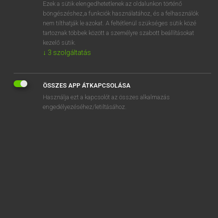
Ezek a sütik elengedhetetlenek az oldalunkon történő
böngészéshez,a funkciók használatához, és a felhasználók
nem tilthatják le azokat. A feltétlenül szükséges sütik közé
Lázár A. Péter, Varga György
tartoznak többek között a személyre szabott beállításokat
ANGOL−MAGYAR EGYETEMES NAGYSZÓTÁR
kezelő sütik.
↓
3
szolgáltatás
Kapcsolódó anyagok
ballistic descent
ÖSSZES APP ÁTKAPCSOLÁSA
ballistician
Használja ezt a kapcsolót az összes alkalmazás
ballistic missile
engedélyezéséhez/letiltásához.
ballistics
ballistic vest
ball kid
ball lightning
ball machine
ballocks