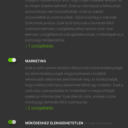
módjáról, többek között arról, hogy milyen oldalakat keresett fel
és milyen linkekre kattintott. Ezek az információk a felhasználó
VAN ELŐFIZETÉSED?
azonosítására nem használhatóak, mivel az adatok
összesítettek és anonimizáltak. Céljuk kizárólag a weboldal
Van előfizetésem a teljes szócikk megtekintéséhez.
funkcióinak javítása. Ezek közé tartoznak a harmadik féltől
származó elemzési szolgáltatásokhoz tartozó sütik; ilyen
BELÉPÉS
elemzési szolgáltatások a látogatóelemzések, a hőtérképek és a
közösségi médiaanalitika.
↓
1
szolgáltatás
MARKETING
Ezek a sütik nyomon követik a felhasználó online tevékenységét.
Az online tevékenységek megismerésével a hirdetők
NINCS ELŐFIZETÉSED?
relevánsabb reklámokat jeleníthetnek meg, és korlátozhatják,
Nincs regisztrációm és előfizetésem. A szótár 2 órás,
hogy a felhasználó hány alkalommal láthat egy hirdetést. Ezek a
díjmentes próbaverziójának elindításához regisztrálok és
sütik más szervezetekkel és hirdetőkkel is megoszthatják
belépek
.
ezeket az információkat. Ezek állandó sütik, amelyek szinte
mindig egy harmadik féltől származnak.
↓
2
szolgáltatás
REGISZTRÁCIÓ
MŰKÖDÉSHEZ ELENGEDHETETLEN
(mindig szükséges)