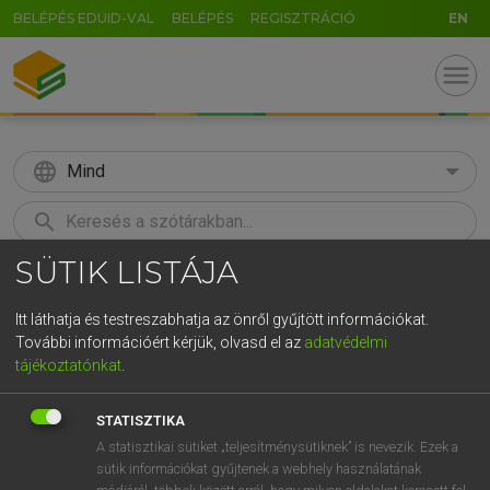
BELÉPÉS EDUID-VAL
BELÉPÉS
REGISZTRÁCIÓ
EN
menu
language
Mind
search
SÜTIK LISTÁJA
GR
KERESÉS
5
6
7
8
9
ö
ü
ó
Itt láthatja és testreszabhatja az önről gyűjtött információkat.
További információért kérjük, olvasd el az
adatvédelmi
r
t
z
u
i
o
p
ő
ú
LÁZÁR A. PÉTER, VARGA GYÖRGY
tájékoztatónkat
.
Angol−magyar egyetemes nagyszótár
g
h
j
k
l
é
á
ű
Ω
STATISZTIKA
v
b
n
m
,
.
-
AltGr
A statisztikai sütiket „teljesítménysütiknek” is nevezik. Ezek a
sütik információkat gyűjtenek a webhely használatának