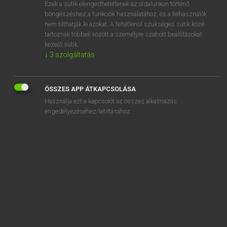
Ezek a sütik elengedhetetlenek az oldalunkon történő
böngészéshez,a funkciók használatához, és a felhasználók
nem tilthatják le azokat. A feltétlenül szükséges sütik közé
Lázár A. Péter, Varga György
tartoznak többek között a személyre szabott beállításokat
ANGOL−MAGYAR EGYETEMES NAGYSZÓTÁR
kezelő sütik.
↓
3
szolgáltatás
Kapcsolódó anyagok
O.L.
ÖSSZES APP ÁTKAPCSOLÁSA
old
Használja ezt a kapcsolót az összes alkalmazás
old age
engedélyezéséhez/letiltásához.
old-age
old age pension
old age spot
old army game
old Bill
old boy