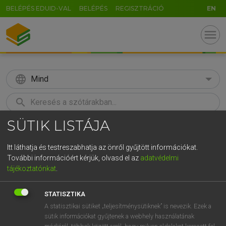
BELÉPÉS EDUID-VAL
BELÉPÉS
REGISZTRÁCIÓ
EN
menu
language
Mind
search
SÜTIK LISTÁJA
GR
KERESÉS
5
6
7
8
9
ö
ü
ó
Itt láthatja és testreszabhatja az önről gyűjtött információkat.
További információért kérjük, olvasd el az
adatvédelmi
r
t
z
u
i
o
p
ő
ú
LÁZÁR A. PÉTER, VARGA GYÖRGY
tájékoztatónkat
.
Angol−magyar egyetemes nagyszótár
g
h
j
k
l
é
á
ű
Ω
STATISZTIKA
v
b
n
m
,
.
-
AltGr
A statisztikai sütiket „teljesítménysütiknek” is nevezik. Ezek a
sütik információkat gyűjtenek a webhely használatának