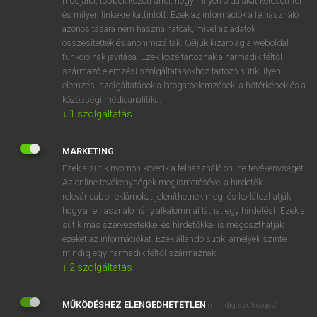
módjáról, többek között arról, hogy milyen oldalakat keresett fel
és milyen linkekre kattintott. Ezek az információk a felhasználó
VAN ELŐFIZETÉSED?
azonosítására nem használhatóak, mivel az adatok
összesítettek és anonimizáltak. Céljuk kizárólag a weboldal
Van előfizetésem a teljes szócikk megtekintéséhez.
funkcióinak javítása. Ezek közé tartoznak a harmadik féltől
származó elemzési szolgáltatásokhoz tartozó sütik; ilyen
BELÉPÉS
elemzési szolgáltatások a látogatóelemzések, a hőtérképek és a
közösségi médiaanalitika.
↓
1
szolgáltatás
MARKETING
Ezek a sütik nyomon követik a felhasználó online tevékenységét.
Az online tevékenységek megismerésével a hirdetők
NINCS ELŐFIZETÉSED?
relevánsabb reklámokat jeleníthetnek meg, és korlátozhatják,
Nincs regisztrációm és előfizetésem. A szótár 2 órás,
hogy a felhasználó hány alkalommal láthat egy hirdetést. Ezek a
díjmentes próbaverziójának elindításához regisztrálok és
sütik más szervezetekkel és hirdetőkkel is megoszthatják
belépek
.
ezeket az információkat. Ezek állandó sütik, amelyek szinte
mindig egy harmadik féltől származnak.
↓
2
szolgáltatás
REGISZTRÁCIÓ
MŰKÖDÉSHEZ ELENGEDHETETLEN
(mindig szükséges)