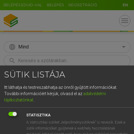
BELÉPÉS EDUID-VAL
BELÉPÉS
REGISZTRÁCIÓ
EN
menu
language
Mind
search
SÜTIK LISTÁJA
GR
KERESÉS
5
6
7
8
9
ö
ü
ó
Itt láthatja és testreszabhatja az önről gyűjtött információkat.
További információért kérjük, olvasd el az
adatvédelmi
r
t
z
u
i
o
p
ő
ú
LÁZÁR A. PÉTER, VARGA GYÖRGY
tájékoztatónkat
.
Angol−magyar egyetemes nagyszótár
g
h
j
k
l
é
á
ű
Ω
STATISZTIKA
v
b
n
m
,
.
-
AltGr
A statisztikai sütiket „teljesítménysütiknek” is nevezik. Ezek a
sütik információkat gyűjtenek a webhely használatának