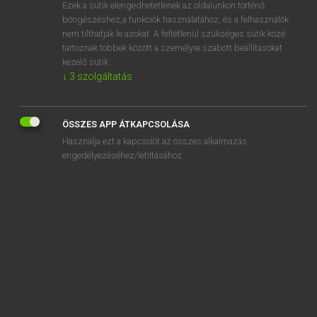
Ezek a sütik elengedhetetlenek az oldalunkon történő
böngészéshez,a funkciók használatához, és a felhasználók
nem tilthatják le azokat. A feltétlenül szükséges sütik közé
Lázár A. Péter, Varga György
tartoznak többek között a személyre szabott beállításokat
ANGOL−MAGYAR EGYETEMES NAGYSZÓTÁR
kezelő sütik.
↓
3
szolgáltatás
Kapcsolódó anyagok
baling twine
ÖSSZES APP ÁTKAPCSOLÁSA
baling wire
Használja ezt a kapcsolót az összes alkalmazás
balise
engedélyezéséhez/letiltásához.
balisong
balk
Balkan
Balkanization
balkanize
Balkans