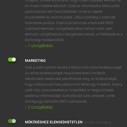
módjáról, többek között arról, hogy milyen oldalakat keresett fel
és milyen linkekre kattintott. Ezek az információk a felhasználó
VAN ELŐFIZETÉSED?
azonosítására nem használhatóak, mivel az adatok
összesítettek és anonimizáltak. Céljuk kizárólag a weboldal
Van előfizetésem a teljes szócikk megtekintéséhez.
funkcióinak javítása. Ezek közé tartoznak a harmadik féltől
származó elemzési szolgáltatásokhoz tartozó sütik; ilyen
BELÉPÉS
elemzési szolgáltatások a látogatóelemzések, a hőtérképek és a
közösségi médiaanalitika.
↓
1
szolgáltatás
MARKETING
Ezek a sütik nyomon követik a felhasználó online tevékenységét.
Az online tevékenységek megismerésével a hirdetők
NINCS ELŐFIZETÉSED?
relevánsabb reklámokat jeleníthetnek meg, és korlátozhatják,
Nincs regisztrációm és előfizetésem. A szótár 2 órás,
hogy a felhasználó hány alkalommal láthat egy hirdetést. Ezek a
díjmentes próbaverziójának elindításához regisztrálok és
sütik más szervezetekkel és hirdetőkkel is megoszthatják
belépek
.
ezeket az információkat. Ezek állandó sütik, amelyek szinte
mindig egy harmadik féltől származnak.
↓
2
szolgáltatás
REGISZTRÁCIÓ
MŰKÖDÉSHEZ ELENGEDHETETLEN
(mindig szükséges)