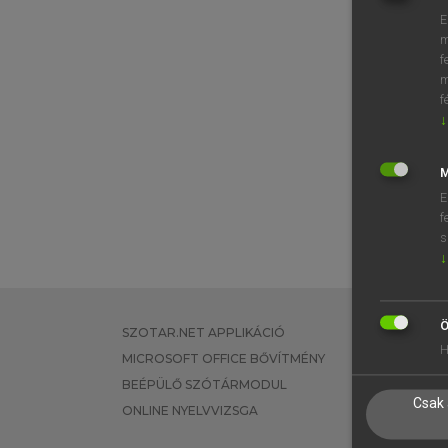
E
m
f
m
f
↓
M
E
f
s
↓
Ö
SZOTAR.NET APPLIKÁCIÓ
EGYÉNI FEL
H
MICROSOFT OFFICE BŐVÍTMÉNY
TANULÓKNA
BEÉPÜLŐ SZÓTÁRMODUL
OKTATÁSI I
Csak 
ONLINE NYELVVIZSGA
VÁLLALATI 