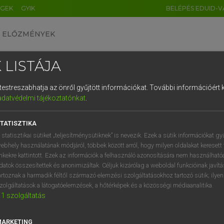
ÉGEK
GYIK
BELÉPÉS EDUID-V
ELŐZMÉNYEK
 LISTÁJA
és testreszabhatja az önről gyűjtött információkat.
További információért k
HU
DE
CN
FR
ES
IT
NL
RU
GR
adatvédelmi tájékoztatónkat
.
 A. PÉTER, VARGA GYÖRGY
1
2
3
4
5
6
7
8
9
ol−magyar egyetemes nagyszótár
TATISZTIKA
q
w
e
r
t
z
u
i
 statisztikai sütiket „teljesítménysütiknek” is nevezik. Ezek a sütik információkat gy
ebhely használatának módjáról, többek között arról, hogy milyen oldalakat keresett 
a
s
d
f
g
h
j
k
l
é
inkekre kattintott. Ezek az információk a felhasználó azonosítására nem használható
datok összesítettek és anonimizáltak. Céljuk kizárólag a weboldal funkcióinak javít
í
y
x
c
v
b
n
m
,
.
artoznak a harmadik féltől származó elemzési szolgáltatásokhoz tartozó sütik; ilye
zolgáltatások a látogatóelemzések, a hőtérképek és a közösségi médiaanalitika.
VAN ELŐFIZETÉSED?
NINCS ELŐFIZETÉSED
1
szolgáltatás
előfizetésem a teljes szócikk
Nincs regisztrációm és előfiz
megtekintéséhez.
A szótár 2 órás, díjmente
MARKETING