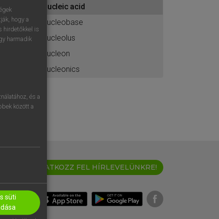
nucleic acid
ához
ségek
ják, hogy a
nucleobase
 hirdetőkkel is
nucleolus
egy harmadik
nucleon
nucleonics
nálatához, és a
öbbek között a
IRATKOZZ FEL HÍRLEVELÜNKRE!
 süti
adása