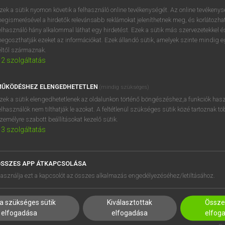
próbaverziójának elindítás
zek a sütik nyomon követik a felhasználó online tevékenységét. Az online tevékeny
BELÉPÉS
regisztrálok és
belépek
.
egismerésével a hirdetők relevánsabb reklámokat jeleníthetnek meg, és korlátozhat
elhasználó hány alkalommal láthat egy hirdetést. Ezek a sütik más szervezetekkel és
egoszthatják ezeket az információkat. Ezek állandó sütik, amelyek szinte mindig 
REGISZTRÁCIÓ
éltől származnak.
2
szolgáltatás
ŰKÖDÉSHEZ ELENGEDHETETLEN
(mindig szükséges)
zek a sütik elengedhetetlenek az oldalunkon történő böngészéshez,a funkciók hasz
elhasználók nem tilthatják le azokat. A feltétlenül szükséges sütik közé tartoznak t
zemélyre szabott beállításokat kezelő sütik.
3
szolgáltatás
SSZES APP ÁTKAPCSOLÁSA
HASZNÁLÓKNAK
SÚGÓ
asználja ezt a kapcsolót az összes alkalmazás engedélyezéséhez/letiltásához.
K
RÓLUNK
NTÉZMÉNYEKNEK
ELÉRHETŐSÉG
a szükséges sütik
Kiválasztottak
Összes
MEGOLDÁSOK
SÜTI BEÁLLÍTÁSOK
elfogadása
elfogadása
elfog