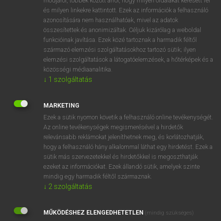
módjáról, többek között arról, hogy milyen oldalakat keresett fel
és milyen linkekre kattintott. Ezek az információk a felhasználó
VAN ELŐFIZETÉSED?
azonosítására nem használhatóak, mivel az adatok
összesítettek és anonimizáltak. Céljuk kizárólag a weboldal
Van előfizetésem a teljes szócikk megtekintéséhez.
funkcióinak javítása. Ezek közé tartoznak a harmadik féltől
származó elemzési szolgáltatásokhoz tartozó sütik; ilyen
BELÉPÉS
elemzési szolgáltatások a látogatóelemzések, a hőtérképek és a
közösségi médiaanalitika.
↓
1
szolgáltatás
MARKETING
Ezek a sütik nyomon követik a felhasználó online tevékenységét.
Az online tevékenységek megismerésével a hirdetők
NINCS ELŐFIZETÉSED?
relevánsabb reklámokat jeleníthetnek meg, és korlátozhatják,
Nincs regisztrációm és előfizetésem. A szótár 2 órás,
hogy a felhasználó hány alkalommal láthat egy hirdetést. Ezek a
díjmentes próbaverziójának elindításához regisztrálok és
sütik más szervezetekkel és hirdetőkkel is megoszthatják
belépek
.
ezeket az információkat. Ezek állandó sütik, amelyek szinte
mindig egy harmadik féltől származnak.
↓
2
szolgáltatás
REGISZTRÁCIÓ
MŰKÖDÉSHEZ ELENGEDHETETLEN
(mindig szükséges)