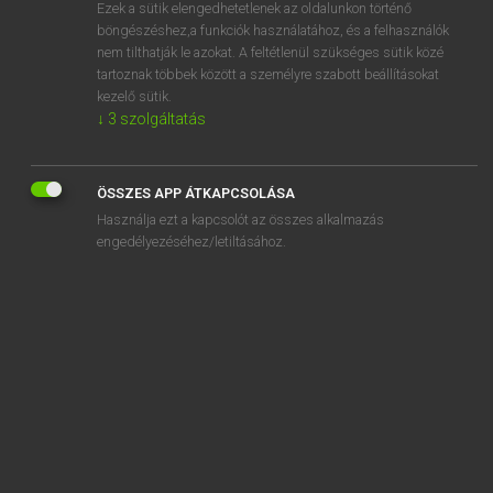
Ezek a sütik elengedhetetlenek az oldalunkon történő
böngészéshez,a funkciók használatához, és a felhasználók
nem tilthatják le azokat. A feltétlenül szükséges sütik közé
Lázár A. Péter, Varga György
tartoznak többek között a személyre szabott beállításokat
ANGOL−MAGYAR EGYETEMES NAGYSZÓTÁR
kezelő sütik.
↓
3
szolgáltatás
Kapcsolódó anyagok
900 number
ÖSSZES APP ÁTKAPCSOLÁSA
911
Használja ezt a kapcsolót az összes alkalmazás
9/11
engedélyezéséhez/letiltásához.
999
9-ball
9th
a
A
A0