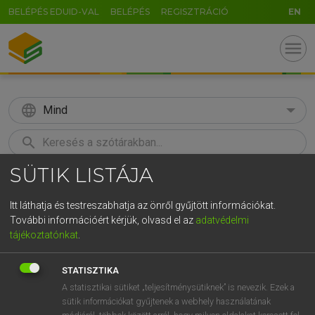
BELÉPÉS EDUID-VAL
BELÉPÉS
REGISZTRÁCIÓ
EN
menu
language
Mind
search
SÜTIK LISTÁJA
GR
KERESÉS
5
6
7
8
9
ö
ü
ó
Itt láthatja és testreszabhatja az önről gyűjtött információkat.
További információért kérjük, olvasd el az
adatvédelmi
r
t
z
u
i
o
p
ő
ú
LÁZÁR A. PÉTER, VARGA GYÖRGY
tájékoztatónkat
.
Angol−magyar egyetemes nagyszótár
g
h
j
k
l
é
á
ű
Ω
STATISZTIKA
v
b
n
m
,
.
-
AltGr
A statisztikai sütiket „teljesítménysütiknek” is nevezik. Ezek a
sütik információkat gyűjtenek a webhely használatának