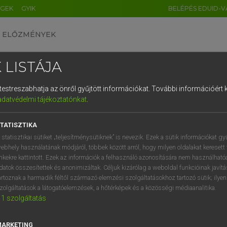
ÉGEK
GYIK
BELÉPÉS EDUID-V
ELŐZMÉNYEK
 LISTÁJA
és testreszabhatja az önről gyűjtött információkat.
További információért k
HU
DE
CN
FR
ES
IT
NL
RU
GR
adatvédelmi tájékoztatónkat
.
 A. PÉTER, VARGA GYÖRGY
1
2
3
4
5
6
7
8
9
ol−magyar egyetemes nagyszótár
TATISZTIKA
q
w
e
r
t
z
u
i
 statisztikai sütiket „teljesítménysütiknek” is nevezik. Ezek a sütik információkat gy
ebhely használatának módjáról, többek között arról, hogy milyen oldalakat keresett 
a
s
d
f
g
h
j
k
l
é
inkekre kattintott. Ezek az információk a felhasználó azonosítására nem használható
datok összesítettek és anonimizáltak. Céljuk kizárólag a weboldal funkcióinak javít
í
y
x
c
v
b
n
m
,
.
artoznak a harmadik féltől származó elemzési szolgáltatásokhoz tartozó sütik; ilye
zolgáltatások a látogatóelemzések, a hőtérképek és a közösségi médiaanalitika.
VAN ELŐFIZETÉSED?
NINCS ELŐFIZETÉSED
1
szolgáltatás
előfizetésem a teljes szócikk
Nincs regisztrációm és előfiz
megtekintéséhez.
A szótár 2 órás, díjmente
MARKETING