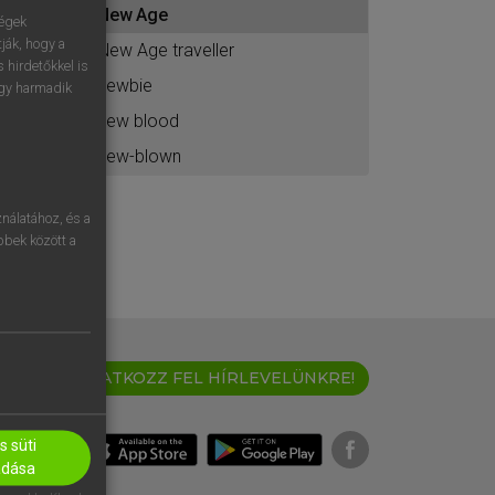
New Age
ához
ségek
ják, hogy a
New Age traveller
 hirdetőkkel is
newbie
egy harmadik
new blood
new-blown
nálatához, és a
öbbek között a
IRATKOZZ FEL HÍRLEVELÜNKRE!
 süti
adása