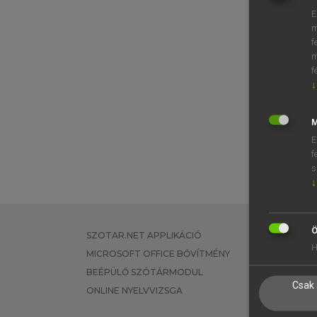
E
m
f
m
f
↓
M
E
f
s
↓
Ö
SZOTAR.NET APPLIKÁCIÓ
EGYÉNI FEL
H
MICROSOFT OFFICE BŐVÍTMÉNY
TANULÓKNA
BEÉPÜLŐ SZÓTÁRMODUL
OKTATÁSI I
Csak 
ONLINE NYELVVIZSGA
VÁLLALATI 