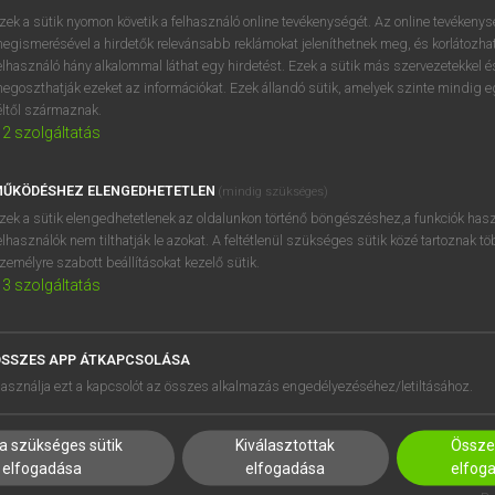
próbaverziójának elindítás
zek a sütik nyomon követik a felhasználó online tevékenységét. Az online tevékeny
BELÉPÉS
regisztrálok és
belépek
.
egismerésével a hirdetők relevánsabb reklámokat jeleníthetnek meg, és korlátozhat
elhasználó hány alkalommal láthat egy hirdetést. Ezek a sütik más szervezetekkel és
egoszthatják ezeket az információkat. Ezek állandó sütik, amelyek szinte mindig 
REGISZTRÁCIÓ
éltől származnak.
2
szolgáltatás
ŰKÖDÉSHEZ ELENGEDHETETLEN
(mindig szükséges)
zek a sütik elengedhetetlenek az oldalunkon történő böngészéshez,a funkciók hasz
elhasználók nem tilthatják le azokat. A feltétlenül szükséges sütik közé tartoznak t
zemélyre szabott beállításokat kezelő sütik.
3
szolgáltatás
SSZES APP ÁTKAPCSOLÁSA
HASZNÁLÓKNAK
SÚGÓ
asználja ezt a kapcsolót az összes alkalmazás engedélyezéséhez/letiltásához.
K
RÓLUNK
NTÉZMÉNYEKNEK
ELÉRHETŐSÉG
a szükséges sütik
Kiválasztottak
Összes
MEGOLDÁSOK
SÜTI BEÁLLÍTÁSOK
elfogadása
elfogadása
elfog