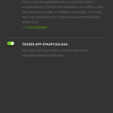
Ezek a sütik elengedhetetlenek az oldalunkon történő
böngészéshez,a funkciók használatához, és a felhasználók
nem tilthatják le azokat. A feltétlenül szükséges sütik közé
Lázár A. Péter, Varga György
tartoznak többek között a személyre szabott beállításokat
ANGOL−MAGYAR EGYETEMES NAGYSZÓTÁR
kezelő sütik.
↓
3
szolgáltatás
Kapcsolódó anyagok
Nate
ÖSSZES APP ÁTKAPCSOLÁSA
Nathan
Használja ezt a kapcsolót az összes alkalmazás
Natie
engedélyezéséhez/letiltásához.
nation
national
nationalism
nationalistic
nationality
nationality-based