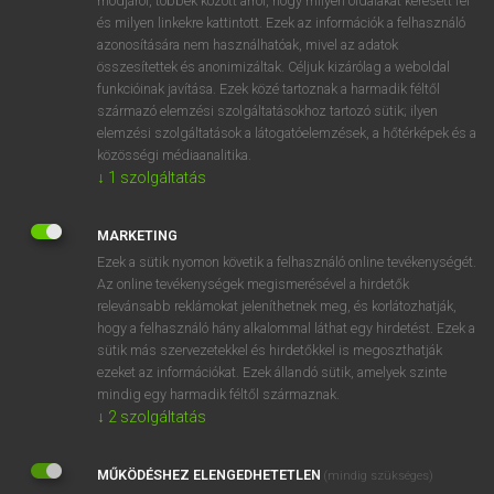
módjáról, többek között arról, hogy milyen oldalakat keresett fel
és milyen linkekre kattintott. Ezek az információk a felhasználó
VAN ELŐFIZETÉSED?
azonosítására nem használhatóak, mivel az adatok
összesítettek és anonimizáltak. Céljuk kizárólag a weboldal
Van előfizetésem a teljes szócikk megtekintéséhez.
funkcióinak javítása. Ezek közé tartoznak a harmadik féltől
származó elemzési szolgáltatásokhoz tartozó sütik; ilyen
BELÉPÉS
elemzési szolgáltatások a látogatóelemzések, a hőtérképek és a
közösségi médiaanalitika.
↓
1
szolgáltatás
MARKETING
Ezek a sütik nyomon követik a felhasználó online tevékenységét.
Az online tevékenységek megismerésével a hirdetők
NINCS ELŐFIZETÉSED?
relevánsabb reklámokat jeleníthetnek meg, és korlátozhatják,
Nincs regisztrációm és előfizetésem. A szótár 2 órás,
hogy a felhasználó hány alkalommal láthat egy hirdetést. Ezek a
díjmentes próbaverziójának elindításához regisztrálok és
sütik más szervezetekkel és hirdetőkkel is megoszthatják
belépek
.
ezeket az információkat. Ezek állandó sütik, amelyek szinte
mindig egy harmadik féltől származnak.
↓
2
szolgáltatás
REGISZTRÁCIÓ
MŰKÖDÉSHEZ ELENGEDHETETLEN
(mindig szükséges)