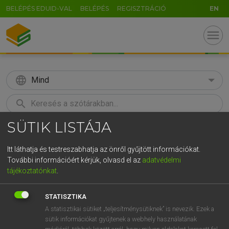
BELÉPÉS EDUID-VAL
BELÉPÉS
REGISZTRÁCIÓ
EN
menu
language
Mind
search
SÜTIK LISTÁJA
GR
KERESÉS
5
6
7
8
9
ö
ü
ó
Itt láthatja és testreszabhatja az önről gyűjtött információkat.
További információért kérjük, olvasd el az
adatvédelmi
r
t
z
u
i
o
p
ő
ú
LÁZÁR A. PÉTER, VARGA GYÖRGY
tájékoztatónkat
.
Angol−magyar egyetemes nagyszótár
g
h
j
k
l
é
á
ű
Ω
STATISZTIKA
v
b
n
m
,
.
-
AltGr
A statisztikai sütiket „teljesítménysütiknek” is nevezik. Ezek a
sütik információkat gyűjtenek a webhely használatának