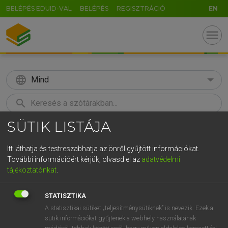
BELÉPÉS EDUID-VAL
BELÉPÉS
REGISZTRÁCIÓ
EN
menu
language
Mind
search
SÜTIK LISTÁJA
GR
KERESÉS
5
6
7
8
9
ö
ü
ó
Itt láthatja és testreszabhatja az önről gyűjtött információkat.
További információért kérjük, olvasd el az
adatvédelmi
r
t
z
u
i
o
p
ő
ú
LÁZÁR A. PÉTER, VARGA GYÖRGY
tájékoztatónkat
.
Angol−magyar egyetemes nagyszótár
g
h
j
k
l
é
á
ű
Ω
STATISZTIKA
v
b
n
m
,
.
-
AltGr
A statisztikai sütiket „teljesítménysütiknek” is nevezik. Ezek a
sütik információkat gyűjtenek a webhely használatának