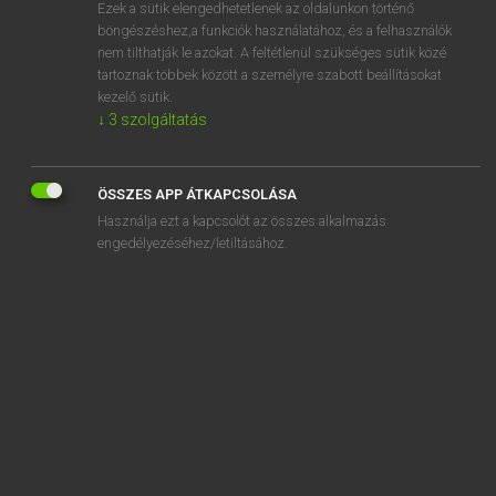
Ezek a sütik elengedhetetlenek az oldalunkon történő
böngészéshez,a funkciók használatához, és a felhasználók
nem tilthatják le azokat. A feltétlenül szükséges sütik közé
Lázár A. Péter, Varga György
tartoznak többek között a személyre szabott beállításokat
ANGOL−MAGYAR EGYETEMES NAGYSZÓTÁR
kezelő sütik.
↓
3
szolgáltatás
Kapcsolódó anyagok
mutilation
ÖSSZES APP ÁTKAPCSOLÁSA
mutineer
Használja ezt a kapcsolót az összes alkalmazás
mutinous
engedélyezéséhez/letiltásához.
mutiny
mutt
mutter
mutton
mutton chop
muttonchop whiskers