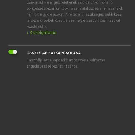
Ezek a sütik elengedhetetlenek az oldalunkon történő
böngészéshez,a funkciók használatához, és a felhasználók
nem tilthatják le azokat. A feltétlenül szükséges sütik közé
Lázár A. Péter, Varga György
tartoznak többek között a személyre szabott beállításokat
ANGOL−MAGYAR EGYETEMES NAGYSZÓTÁR
kezelő sütik.
↓
3
szolgáltatás
Kapcsolódó anyagok
mummy
ÖSSZES APP ÁTKAPCSOLÁSA
mummy porn
Használja ezt a kapcsolót az összes alkalmazás
mummy's boy
engedélyezéséhez/letiltásához.
mump
mumper
mumpish
mumps
mumpsimus
mumsy