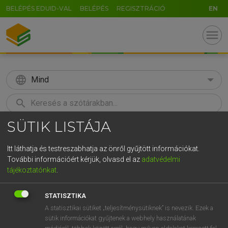
BELÉPÉS EDUID-VAL
BELÉPÉS
REGISZTRÁCIÓ
EN
menu
language
Mind
search
SÜTIK LISTÁJA
GR
KERESÉS
5
6
7
8
9
ö
ü
ó
Itt láthatja és testreszabhatja az önről gyűjtött információkat.
További információért kérjük, olvasd el az
adatvédelmi
r
t
z
u
i
o
p
ő
ú
LÁZÁR A. PÉTER, VARGA GYÖRGY
tájékoztatónkat
.
Angol−magyar egyetemes nagyszótár
g
h
j
k
l
é
á
ű
Ω
STATISZTIKA
v
b
n
m
,
.
-
AltGr
A statisztikai sütiket „teljesítménysütiknek” is nevezik. Ezek a
sütik információkat gyűjtenek a webhely használatának