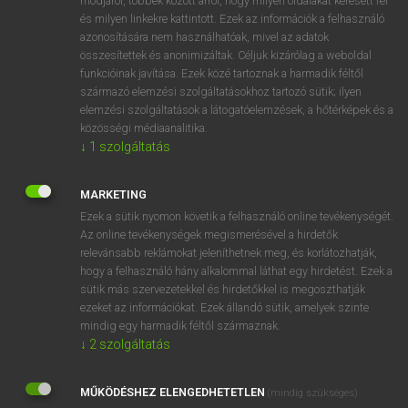
módjáról, többek között arról, hogy milyen oldalakat keresett fel
és milyen linkekre kattintott. Ezek az információk a felhasználó
VAN ELŐFIZETÉSED?
azonosítására nem használhatóak, mivel az adatok
összesítettek és anonimizáltak. Céljuk kizárólag a weboldal
Van előfizetésem a teljes szócikk megtekintéséhez.
funkcióinak javítása. Ezek közé tartoznak a harmadik féltől
származó elemzési szolgáltatásokhoz tartozó sütik; ilyen
BELÉPÉS
elemzési szolgáltatások a látogatóelemzések, a hőtérképek és a
közösségi médiaanalitika.
↓
1
szolgáltatás
MARKETING
Ezek a sütik nyomon követik a felhasználó online tevékenységét.
Az online tevékenységek megismerésével a hirdetők
NINCS ELŐFIZETÉSED?
relevánsabb reklámokat jeleníthetnek meg, és korlátozhatják,
Nincs regisztrációm és előfizetésem. A szótár 2 órás,
hogy a felhasználó hány alkalommal láthat egy hirdetést. Ezek a
díjmentes próbaverziójának elindításához regisztrálok és
sütik más szervezetekkel és hirdetőkkel is megoszthatják
belépek
.
ezeket az információkat. Ezek állandó sütik, amelyek szinte
mindig egy harmadik féltől származnak.
↓
2
szolgáltatás
REGISZTRÁCIÓ
MŰKÖDÉSHEZ ELENGEDHETETLEN
(mindig szükséges)