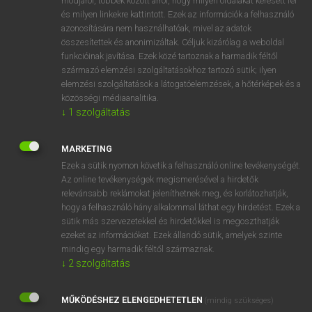
módjáról, többek között arról, hogy milyen oldalakat keresett fel
és milyen linkekre kattintott. Ezek az információk a felhasználó
VAN ELŐFIZETÉSED?
azonosítására nem használhatóak, mivel az adatok
összesítettek és anonimizáltak. Céljuk kizárólag a weboldal
Van előfizetésem a teljes szócikk megtekintéséhez.
funkcióinak javítása. Ezek közé tartoznak a harmadik féltől
származó elemzési szolgáltatásokhoz tartozó sütik; ilyen
BELÉPÉS
elemzési szolgáltatások a látogatóelemzések, a hőtérképek és a
közösségi médiaanalitika.
↓
1
szolgáltatás
MARKETING
Ezek a sütik nyomon követik a felhasználó online tevékenységét.
Az online tevékenységek megismerésével a hirdetők
NINCS ELŐFIZETÉSED?
relevánsabb reklámokat jeleníthetnek meg, és korlátozhatják,
Nincs regisztrációm és előfizetésem. A szótár 2 órás,
hogy a felhasználó hány alkalommal láthat egy hirdetést. Ezek a
díjmentes próbaverziójának elindításához regisztrálok és
sütik más szervezetekkel és hirdetőkkel is megoszthatják
belépek
.
ezeket az információkat. Ezek állandó sütik, amelyek szinte
mindig egy harmadik féltől származnak.
↓
2
szolgáltatás
REGISZTRÁCIÓ
MŰKÖDÉSHEZ ELENGEDHETETLEN
(mindig szükséges)