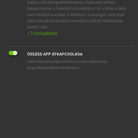
Ezek a sütik elengedhetetlenek az oldalunkon történő
böngészéshez,a funkciók használatához, és a felhasználók
nem tilthatják le azokat. A feltétlenül szükséges sütik közé
Lázár A. Péter, Varga György
tartoznak többek között a személyre szabott beállításokat
ANGOL−MAGYAR EGYETEMES NAGYSZÓTÁR
kezelő sütik.
↓
3
szolgáltatás
Kapcsolódó anyagok
bada
ÖSSZES APP ÁTKAPCSOLÁSA
bada-bing
Használja ezt a kapcsolót az összes alkalmazás
Bada Din
engedélyezéséhez/letiltásához.
badam
badass
bad debt
badderlocks
baddie
bade