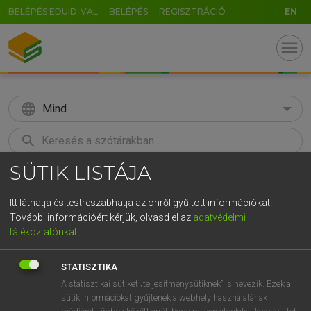
BELÉPÉS EDUID-VAL
BELÉPÉS
REGISZTRÁCIÓ
EN
menu
language
Mind
search
SÜTIK LISTÁJA
GR
KERESÉS
5
6
7
8
9
ö
ü
ó
Itt láthatja és testreszabhatja az önről gyűjtött információkat.
További információért kérjük, olvasd el az
adatvédelmi
r
t
z
u
i
o
p
ő
ú
LÁZÁR A. PÉTER, VARGA GYÖRGY
tájékoztatónkat
.
Angol−magyar egyetemes nagyszótár
g
h
j
k
l
é
á
ű
Ω
STATISZTIKA
v
b
n
m
,
.
-
AltGr
A statisztikai sütiket „teljesítménysütiknek” is nevezik. Ezek a
sütik információkat gyűjtenek a webhely használatának