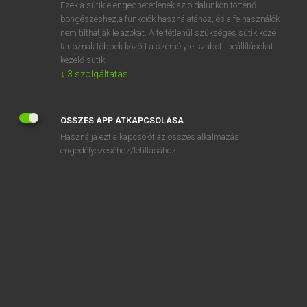
Ezek a sütik elengedhetetlenek az oldalunkon történő
böngészéshez,a funkciók használatához, és a felhasználók
nem tilthatják le azokat. A feltétlenül szükséges sütik közé
Lázár A. Péter, Varga György
tartoznak többek között a személyre szabott beállításokat
ANGOL−MAGYAR EGYETEMES NAGYSZÓTÁR
kezelő sütik.
↓
3
szolgáltatás
Kapcsolódó anyagok
moulding board
ÖSSZES APP ÁTKAPCSOLÁSA
mould spore
Használja ezt a kapcsolót az összes alkalmazás
mouldwarp
engedélyezéséhez/letiltásához.
mouldy
moult
mound
mound-builders
mount
mountain