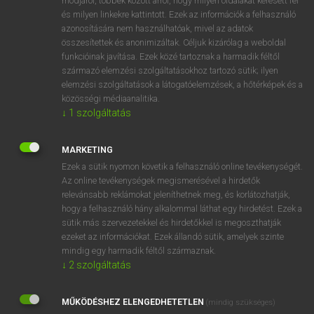
módjáról, többek között arról, hogy milyen oldalakat keresett fel
és milyen linkekre kattintott. Ezek az információk a felhasználó
VAN ELŐFIZETÉSED?
azonosítására nem használhatóak, mivel az adatok
összesítettek és anonimizáltak. Céljuk kizárólag a weboldal
Van előfizetésem a teljes szócikk megtekintéséhez.
funkcióinak javítása. Ezek közé tartoznak a harmadik féltől
származó elemzési szolgáltatásokhoz tartozó sütik; ilyen
BELÉPÉS
elemzési szolgáltatások a látogatóelemzések, a hőtérképek és a
közösségi médiaanalitika.
↓
1
szolgáltatás
MARKETING
Ezek a sütik nyomon követik a felhasználó online tevékenységét.
Az online tevékenységek megismerésével a hirdetők
NINCS ELŐFIZETÉSED?
relevánsabb reklámokat jeleníthetnek meg, és korlátozhatják,
Nincs regisztrációm és előfizetésem. A szótár 2 órás,
hogy a felhasználó hány alkalommal láthat egy hirdetést. Ezek a
díjmentes próbaverziójának elindításához regisztrálok és
sütik más szervezetekkel és hirdetőkkel is megoszthatják
belépek
.
ezeket az információkat. Ezek állandó sütik, amelyek szinte
mindig egy harmadik féltől származnak.
↓
2
szolgáltatás
REGISZTRÁCIÓ
MŰKÖDÉSHEZ ELENGEDHETETLEN
(mindig szükséges)