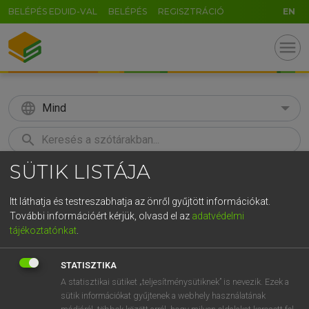
BELÉPÉS EDUID-VAL
BELÉPÉS
REGISZTRÁCIÓ
EN
menu
language
Mind
search
SÜTIK LISTÁJA
GR
KERESÉS
5
6
7
8
9
ö
ü
ó
Itt láthatja és testreszabhatja az önről gyűjtött információkat.
További információért kérjük, olvasd el az
adatvédelmi
r
t
z
u
i
o
p
ő
ú
LÁZÁR A. PÉTER, VARGA GYÖRGY
tájékoztatónkat
.
Angol−magyar egyetemes nagyszótár
g
h
j
k
l
é
á
ű
Ω
STATISZTIKA
v
b
n
m
,
.
-
AltGr
A statisztikai sütiket „teljesítménysütiknek” is nevezik. Ezek a
sütik információkat gyűjtenek a webhely használatának