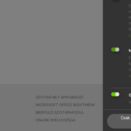
E
m
f
m
f
↓
M
E
f
s
↓
Ö
SZOTAR.NET APPLIKÁCIÓ
EGYÉNI FEL
H
MICROSOFT OFFICE BŐVÍTMÉNY
TANULÓKNA
BEÉPÜLŐ SZÓTÁRMODUL
OKTATÁSI I
Csak 
ONLINE NYELVVIZSGA
VÁLLALATI 