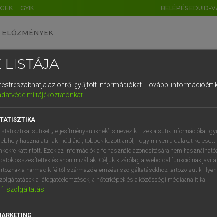
ÉGEK
GYIK
BELÉPÉS EDUID-V
ELŐZMÉNYEK
 LISTÁJA
és testreszabhatja az önről gyűjtött információkat.
További információért k
HU
DE
CN
FR
ES
IT
NL
RU
GR
adatvédelmi tájékoztatónkat
.
 A. PÉTER, VARGA GYÖRGY
1
2
3
4
5
6
7
8
9
ol−magyar egyetemes nagyszótár
TATISZTIKA
q
w
e
r
t
z
u
i
 statisztikai sütiket „teljesítménysütiknek” is nevezik. Ezek a sütik információkat gy
ebhely használatának módjáról, többek között arról, hogy milyen oldalakat keresett 
a
s
d
f
g
h
j
k
l
é
inkekre kattintott. Ezek az információk a felhasználó azonosítására nem használható
datok összesítettek és anonimizáltak. Céljuk kizárólag a weboldal funkcióinak javít
í
y
x
c
v
b
n
m
,
.
artoznak a harmadik féltől származó elemzési szolgáltatásokhoz tartozó sütik; ilye
zolgáltatások a látogatóelemzések, a hőtérképek és a közösségi médiaanalitika.
VAN ELŐFIZETÉSED?
NINCS ELŐFIZETÉSED
1
szolgáltatás
előfizetésem a teljes szócikk
Nincs regisztrációm és előfiz
megtekintéséhez.
A szótár 2 órás, díjmente
MARKETING