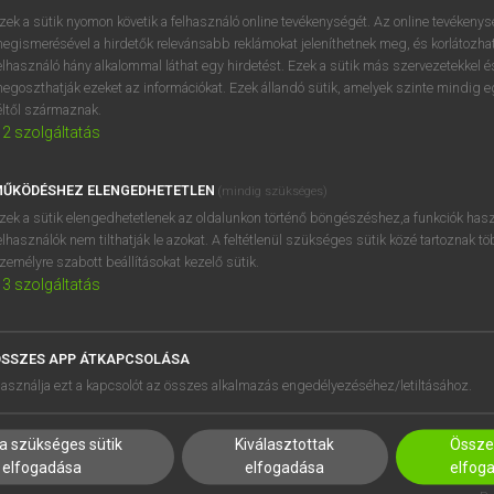
próbaverziójának elindítás
zek a sütik nyomon követik a felhasználó online tevékenységét. Az online tevékeny
BELÉPÉS
regisztrálok és
belépek
.
egismerésével a hirdetők relevánsabb reklámokat jeleníthetnek meg, és korlátozhat
elhasználó hány alkalommal láthat egy hirdetést. Ezek a sütik más szervezetekkel és
egoszthatják ezeket az információkat. Ezek állandó sütik, amelyek szinte mindig 
REGISZTRÁCIÓ
éltől származnak.
2
szolgáltatás
ŰKÖDÉSHEZ ELENGEDHETETLEN
(mindig szükséges)
zek a sütik elengedhetetlenek az oldalunkon történő böngészéshez,a funkciók hasz
elhasználók nem tilthatják le azokat. A feltétlenül szükséges sütik közé tartoznak t
zemélyre szabott beállításokat kezelő sütik.
3
szolgáltatás
SSZES APP ÁTKAPCSOLÁSA
HASZNÁLÓKNAK
SÚGÓ
asználja ezt a kapcsolót az összes alkalmazás engedélyezéséhez/letiltásához.
K
RÓLUNK
NTÉZMÉNYEKNEK
ELÉRHETŐSÉG
a szükséges sütik
Kiválasztottak
Összes
MEGOLDÁSOK
SÜTI BEÁLLÍTÁSOK
elfogadása
elfogadása
elfog