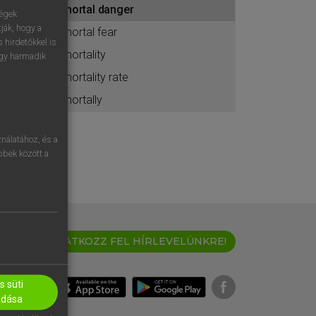
mortal danger
ához
ségek
ják, hogy a
mortal fear
 hirdetőkkel is
mortality
egy harmadik
mortality rate
mortally
nálatához, és a
öbbek között a
IRATKOZZ FEL HÍRLEVELÜNKRE!
 süti
adása